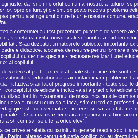
legi juste, dar și prin efortul comun al nostru, al tuturor se
nerilor, spre cultura și civism, se poate rezolva problema deli
 pas pentru a atinge unul dintre felurile noastre comune, era
ita
.
a a conferintei au fost prezentate punctele de vedere ale au
ului, societatea civila, universitati si parintii ca partneri ed
zabilitati. S-au dezbatut urmatoarele subiecte: importanta exis
u cadrele didactice, alocarea de resurse pentru formare si s
 copilului cu cerinte speciale - necesare realizarii unei educa
ior al copilului.
 vedere al politicilor educationale stam bine, ele sunt nis
ganizationale si educationale – aici intampinam probleme. La 
tia incluziva s-au facut progrese importante - toate scolile
arii conceptului de educatie incluziva si a practicilor educati
l cu dizabilitati in invatamantul de masa inca nu stie cum sa
incluziva ei nu stiu cum sa o faca, stim cu toti ca profesori
pedagogie este neinsemnata si nu reusesc sa faca fata cerintel
speciale. De accea este necesara in general o schimbare in 
u a sti cum sa “se uite la orice elev”.
veste relatia cu parintii, in general reactia scolii la rel
lii. Parintii platesc pentru educatia copiilor lor, au dreptul d