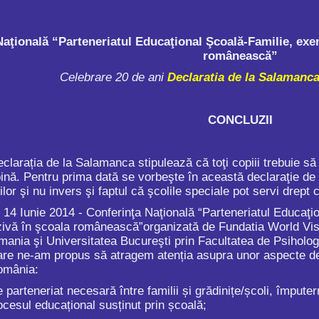
aţională “Parteneriatul Educaţional Şcoală-Familie, exem
românească”
Celebrare 20 de ani
Declaratia de la Salamanca
CONCLUZII
 la Salamanca stipulează că toţi copiii trebuie să înveţ
ină. Pentru prima dată se vorbeşte în această declaraţie de
ilor şi nu invers şi faptul că şcolile speciale pot servi drept
tilor
Practici incluzive in gradinite
ta de
click aici. In perioada 2-4
 Iunie 2014 - Conferinţa Naţională “Parteneriatul Educaţi
noiembrie a.c., la Sinaia, in
uzivă în şcoala românească”organizată de Fundatia World Vis
ncinta
cadrul proiectului Promovarea
educației incluzive pentru
a şi Universitatea Bucureşti prin Facultatea de Psihologie 
prima
copii cu dizabilități și CES în
are ne-am propus să atragem atenția asupra unor aspecte defi
România, cu focalizare pe
România:
învățământul...
arteneriat necesară între familii și grădinițe/școli, împutern
rocesul educațional susținut prin școală;