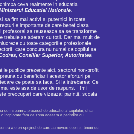
t schimba ceva realmente in educatia
Ministerul Educatiei Nationale.
a fim mai activi si puternici in toate
drepturile importante de care beneficiaza
pul profesoral sa reuseasca sa se transforme
are trebuie sa aderam cu totii. Dar mai mult de
nlucreze cu toate categoriile profesionale
 factorii care concura nu numai ca copilul sa
Codres, Consilier Superior, Autoritatea
 publice prezente aici, sectorul non-profit
reuna cu beneficiarii acestor eforturi pe
iecare ce poate sa faca. Si la intrebarea: Ce
 mai este asa de usor de raspuns. Imi
ste preocupari care vizeaza: parintii, scoala
ceea ce inseamna procesul de educatie al copilului, chiar
 o ingrijorare fata de zona aceasta a parintilor cu
u a oferi sprijinul de care au nevoie copiii si tinerii cu