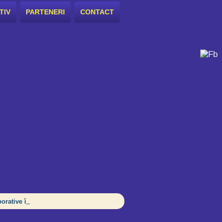
TIV
PARTENERI
CONTACT
orative în școală pentru echitate și incluziune?, Ploiești