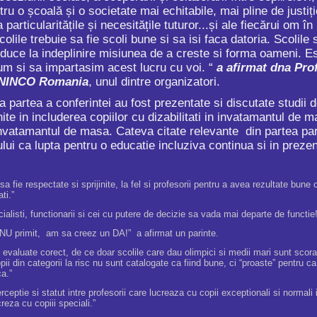
tru o școală și o societate mai echitabile, mai pline de justi
particularitățile și necesitățile tuturor...și ale fiecărui om în
colile trebuie sa fie scoli bune si sa isi faca datoria. Scolile si
si duce la indeplinire misiunea de a creste si forma oameni. 
um si sa impartasim acest lucru cu voi. “
a afirmat dna Pro
ENINCO Romania
, unul dintre organizatori.
 partea a conferintei au fost prezentate si discutate studii de
lnite in includerea copiilor cu dizabilitati in invatamantul de
nvatamantul de masa. Cateva citate relevante din partea parti
ului ca lupta pentru o educatie incluziva continua si in preze
 sa fie respectate si sprijinite, la fel si profesorii pentru a avea rezultate bune 
ati.”
cialisti, functionarii si cei cu putere de decizie sa vada mai departe de functie!
 NU primit, am sa creez un DA!” a afirmat un parinte.
t evaluate corect, de ce doar scolile care dau olimpici si medii mari sunt scorat
copii din categorii la risc nu sunt catalogate ca fiind bune, ci “proaste” pentru c
a.”
erceptie si statut intre profesorii care lucreaza cu copii exceptionali si normal
reza cu copiii speciali.”