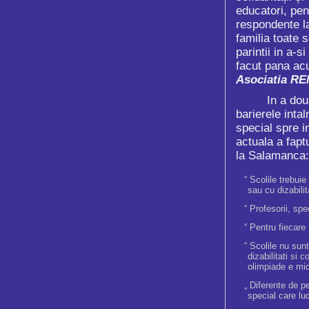
educatori, pen
respondente la 
familia toate s
parintii in a-
facut pana ac
Asociatia R
In a doua
barierele inta
special spre i
actuala a fapt
la Salamanca:
“ Scolile trebuie
sau cu dizabilit
“ Profesorii, spe
“ Pentru fiecare
“ Scolile nu sun
dizabilitati si 
olimpiade e mic
„ Diferente de p
special care luc