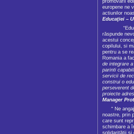
promovarii edu
europene ne vo
actiunilor noas
Educaţiei
– U
“Educația inc
răspunde nevoi
acestui concep
copilului, si 
pentru a se re
Romania a fac
de integrare a
parinti capabil
servicii de re
construi o edu
perseverent de
proiecte adres
Manager Prot
“ Ne angaj
noastre, prin 
care sunt repr
schimbare a în
solidarității și