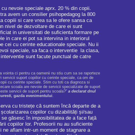
cu nevoie speciale aprx. 20 % din copii.
astra avem un consilier psihopedagog la 800
a copiii si care vrea sa le ofere sansa ca
un nivel de dezvoltare de care ei sunt
ficiat in universitati de suficienta formare pe
 in care ei pot sa intervina in interiorul
pe cei cu cerinte educationale speciale. Nu ii
evoi speciale, sa faca o interventie la clasa,
interventie sunt facute punctual de catre
ea vointa ci pentru ca oamenii nu stiu cum sa se raporteze
i servicii suport copiilor cu cerinte speciale, ca om de
opii cu cerinte speciale. Stim cu toti ca diagnoza si
fiecare scoala are nevoie de servicii specializate de suport
ceste servicii de suport pentru scoala?”
a declarat dnul
curesti,
gazda evenimentului
.
serva cu tristețe că suntem încă departe de a
 școlarizarea copiilor cu dizabilități și/sau
S se găsesc în imposibilitatea de a face față
rii copiilor lor. Profesorii nu au suficiente
Desi ne aflam intr-un moment de stagnare a