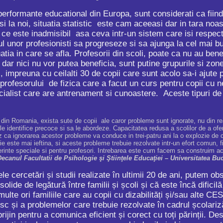
formante educational din Europa, sunt considerati ca fiind 
si la noi, situatia statistic este cam aceeasi dar in tara no
 ce este inadmisibil asa ceva intr-un sistem care isi respect
ul unor profesionisti sa progreseze si sa ajunga la cel mai b
uatia in care se afla. Profesorii din scoli, poate ca nu au bene
ar nici nu vor putea beneficia, sunt putine grupurile si zonele
i, impreuna cu ceilalti 30 de copii care sunt acolo sa-i ajute 
 profesorului de fizica care a facut un curs pentru copii cu n
cialist care are antrenament si cunoastere. Aceste tipuri de 
e din Romania, exista sute de copii ale caror probleme sunt ignorate, nu din r
 le identifice precoce si sa le abordeze. Capacitatea redusa a scolilor de a ofer
 ca ignorarea acestor probleme va conduce in trei-patru ani la o explozie de c
rie este mai ieftina, si aceste probleme trebuie rezolvate intr-un efort comun, 
erinte speciale si pentru profesori. Intrebarea este cum facem sa construim a
ecanul Facultatii de Psihologie şi Ştiinţele Educaţiei – Universitatea Bu
 cercetări și studii realizate în ultimii 20 de ani, putem ob
solide de legătură între familii și școli și că este încă dificilă
ulte ori familiile care au copii cu dizabilități și/sau alte CE
risc și a problemelor care trebuie rezolvate în cadrul școlariză
sprijin pentru a comunica eficient și corect cu toți părinții. 