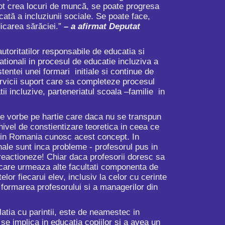
 pot crea locuri de muncă, se poate progresa
cată a incluziunii sociale. Se poate face,
dicarea sărăciei.”
– a afirmat Deputat
toritatilor responsabile de educatia si
ucationali in procesul de educatie incluziva a
tentei unei formari initiale si continue de
ervicii suport care sa completeze procesul
tii incluzive, parteneriatul scoala –familie in
te vorbe pe hartie care daca nu se transpun
nivel de constientizare teoretica in ceea ce
 din Romania cunosc acest concept. In
onale sunt inca probleme - profesorul pus in
 reactioneze! Chiar daca profesorii doresc sa
i care urmeaza alte facultati componenta de
or fiecarui elev, inclusiv la celor cu cerinte
formarea profesorului si a managerilor din
atia cu parintii, este de neamestec in
e se implica in educatia copiilor si a avea un