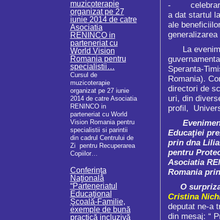
muzicoterapie
- celebrarea 
organizat pe 27
a dat startul 
iunie 2014 de catre
ale beneficiilo
Asociatia
generalizarea 
RENINCO in
parteneriat cu
La eveniment a
World Vision
Romania pentru
guvernamentale,
specialistii…
Speranta-Timis
Cursul de
Romania). Conf
muzicoterapie
directori de sc
organizat pe 27 iunie
uri, din divers
2014 de catre Asociatia
RENINCO in
profil, Univer
parteneriat cu World
Vision Romania pentru
Evenimentul 
specialistii si parintii
Educaţiei pre
din cadrul Centrului de
prin dna Lili
Zi pentru Recuperarea
pentru Protec
Copiilor…
Asociatia RE
Conferinţa
Romania prin
Naţională
“Parteneriatul
O surpriza
Educaţional
Cristina Nichi
Şcoală-Familie,
deputat ne-a t
exemple de bună
din mesaj: “ P
practică incluzivă