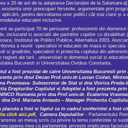
a 20 de ani de la adoptarea Declarației de la Salamanca
[
la existenta unor preocupari fervente, argumentate prin progr
r aplicării, pentru dezvoltarea unor politici cât mai clare și 
modelului educației incluzive.
u participat 70 de persoane: profesionisti din domeniul educ
 incluzand si asociatii ale parintilor copiilor cu dizabilitati
oara, Institutul de Politici Publice, Alternativa 2003, Asoci
erinta a reunit specialisti in educatie de masa si speciala - 
oli si gradinite, specialisti in protectia copilului din administra
e regiuni ale tarii , universitari in domeniul social si educati
sitatea Bucuresti si Universitatea Ovidius Constanta.
a fost prezidat de catre Universitatea Bucuresti prin
zenta prin dnul Decan Prof.univ.dr.Lucian Ciolan,
Minist
ana Preoteasa- Subsecretar de Stat si dna Viorica Preda-I
tia Drepturilor Copilului si Adoptiei a fost prezenta pri
NINCO Romania prin dna Prof.univ.dr. Ecaterina Vrasmas
 dna Drd. Mariana Arnautu – Manager Protectia Copilului
 placuta a fost si faptul ca in cadrul conferintei a fost ci
ta click aici.pdf
, Camera Deputatilor
- Parlamentului Roma
ransmis un mesaj scris cu privire la tema conferintei si susti
reocuparea mea ca parlamentar privește implicarea factorului po