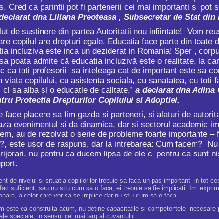
. Cred ca parintii pot fi partenerii cei mai importanti si po
declarat dna Liliana Preoteasa , Subsecretar de Stat din 
sustinere din partea Autoritatii nou infiintate! Vom reusi s
are copilul are drepturi egale. Educatia face parte din toate 
tia incluziva este inca un deziderat in Romania! Sper , cor
t sa poata admite că educatia incluzivă este o realitate, la c
sc ca toti profesorii sa inteleaga cat de important este sa co
in viata copilului, cu asistenta sociala, cu sanatatea, cu toti
 ci sa aiba si o educatie de calitate,”
a declarat dna Adina 
tru Protectia Drepturilor Copilului si Adoptiei.
ere sa fim gazda si parteneri, si alaturi de autoritatile
za evenimentul si da dinamica, dar si sectorul academic imp
cem, au de rezolvat o serie de probleme foarte importante – f
?, este usor de raspuns, dar la intrebarea: Cum facem? Nu
grijorari, nu pentru ca ducem lipsa de ele ci pentru ca sunt ni
uport.
erent de nivelul si situatia copiilor lor trebuie sa faca un pas important in tot 
ac suficient, sau nu stiu cum sa o faca, ei trebuie sa fie implicati. Imi exprim
ionara, a celor care vor sa se implice dar nu stiu cum sa o faca.
 este ea construita acum, nu detine capacitatile si competentele necesare pentr
ale speciale, in sensul cel mai larg al cuvantului.