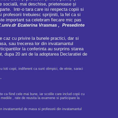
ție socială, mai deschise, prietenoase și
 parte. Intr-o tara care isi respecta copiii si
 profesorii trebuiesc sprijiniti, la fel ca si
Este important sa celebram fiecare mic pas
f.univ.dr Ecaterina Vrasmas , Presedinte
 caz cu privire la bunele practici, dar si
 masa, sau trecerea lor din invatamantul
cipantilor la conferinta au surprins starea
nt, dupa 20 ani de la adoptarea Declaratiei de
cu toti copii, indiferent ca sunt olimpici, de etnie, saraci
”
e ca fiind cele mai bune, iar scolile care includ copii cu
a mediile , rate de reusita la examene si participare la
i in invatamantul de masa si profesorii din invatamantul