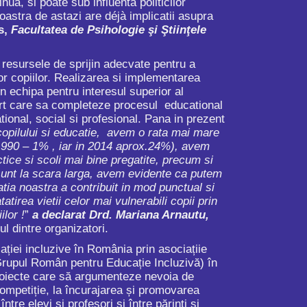
ua, si poate sub influenta politicilor
astra de astazi are déjà implicatii asupra
s,
Facultatea
de Psihologie şi Ştiinţele
esursele de sprijin adecvate pentru a
or copiilor. Realizarea si implementarea
in echipa pentru interesul superior al
port care sa completeze procesul educational
ional, social si profesional. Pana in prezent
a copilului si educatie, avem o rata mai mare
( 1990 – 1% , iar in 2014 aprox.24%), avem
actice si scoli mai bine pregatite, precum si
 sunt la scara larga, avem evidente ca putem
tia noastra a contribuit in mod punctual si
irea vietii celor mai vulnerabili copii prin
lor !
”
a declarat Drd. Mariana Arnautu,
ul dintre organizatori.
ției incluzive în România prin asociațiie
(Grupul Român pentru Educație Incluzivă) în
proiecte care să argumenteze nevoia de
ompetiție, la încurajarea și promovarea
între elevi și profesori și între părinți și