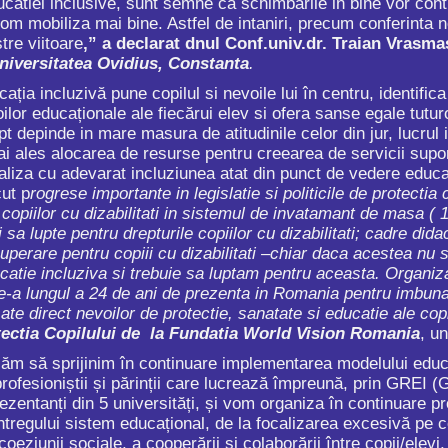
catiei inclusive, sunt semne ca schimbarile in bine vor contin
m mobiliza mai bine. Astfel de intaniri, precum conferinta no
tre viitoare
,” a declarat dnul Conf.univ.dr. Traian Vrasma
niversitatea Ovidius, Constanta
.
luzivă pune copilul si nevoile lui în centru, identifica r
lor educaționale ale fiecărui elev si ofera sanse egale tutur
t depinde in mare masura de atitudinile celor din jur, lucrul 
mai ales alocarea de resurse pentru creearea de servicii su
aliza cu adevarat incluziunea atat din punct de vedere educat
ut p
rogrese importante in legislatie si politicile de protecti
 copiilor cu dizabilitati in sistemul de invatamant de masa 
i sa lupte pentru drepturile copiilor cu dizabilitati; cadre did
cuperare pentru copiii cu dizabilitati –chiar daca acestea nu
catie incluziva si trebuie sa luptam pentru aceasta. Organiza
-a lungul a 24 de ani de prezenta in Romania pentru imbunatat
ate direct nevoilor de protectie, sanatate si educatie ale copii
ectia Copilului de la Fundatia World Vision Romania
, un
ăm să sprijinim în continuare implementarea modelului educa
profesioniștii și părinții care lucrează împreună, prin GREI 
ezentanți din 5 universități, și vom organiza în continuare 
tregului sistem educațional, de la focalizarea excesivă pe c
 coeziunii sociale, a cooperării și colaborării între copii/elevi, 