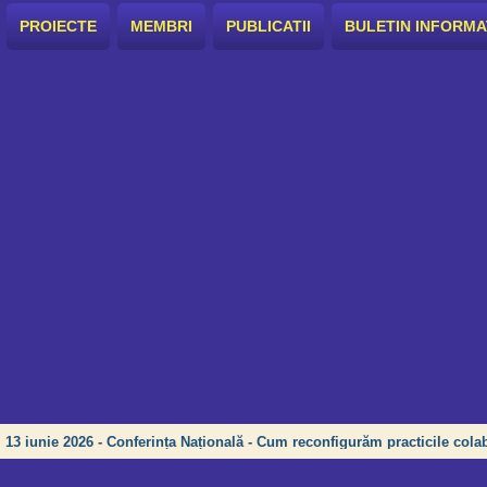
PROIECTE
MEMBRI
PUBLICATII
BULETIN INFORMA
13 iunie 2026 - Conferința Națională - Cum reconfigurăm practicile colab