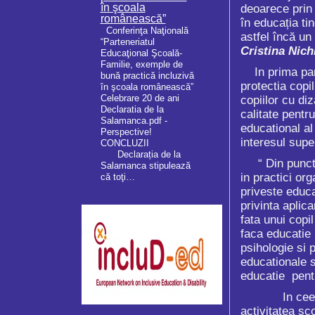
în şcoala
deoarece prin 
românească”
în educația ti
Conferinţa Naţională
astfel încă un
“Parteneriatul
Cristina Nich
Educaţional Şcoală-
Familie, exemple de
In prima parte
bună practică incluzivă
protectia copil
în şcoala românească”
Celebrare 20 de ani
copiilor cu di
Declaratia de la
calitate pentr
Salamanca.pdf -
educational al
Perspective!
interesul super
CONCLUZII
Declarația de la
“ Din punct de
Salamanca stipulează
in practici or
că toţi…
priveste educa
privinta aplic
fata unui copi
faca educatie 
psihologie si 
educationale 
educatie pentr
In ceea ce pri
activitatea sco