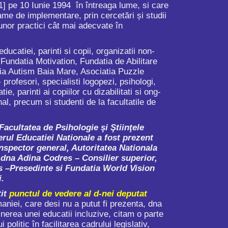
1]
pe 10 Iunie 1994 în întreaga lume, si care
ame de implementare, prin cercetări și studii
a unor practici cât mai adecvate în
atiei, parinti si copii, organizatii non-
 (Fundatia Motivation, Fundatia de Abilitare
atia Autism Baia Mare, Asociatia Puzzle
profesori, specialisti logopezi, psihologi,
tie, parinti ai copiilor cu dizabilitati si ong-
onal, precum si studenti de la facultatile de
Facultatea de Psihologie şi Ştiinţele
erul Educatiei Nationale a fost prezent
nspector general, Autoritatea Nationala
n dna Adina Codres – Consilier superior,
 –Presedinte si Fundatia World Vision
.
tit
punctul de vedere al d-nei deputat
niei, care desi nu a putut fi prezenta, dna
nerea unei educatii incluzive, citam o parte
litic în facilitarea cadrului legislativ,