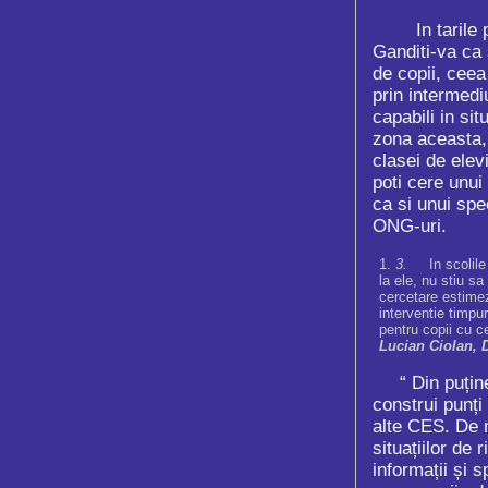
In tarile per
Ganditi-va ca 
de copii, ceea
prin intermedi
capabili in sit
zona aceasta, d
clasei de elev
poti cere unui
ca si unui spe
ONG-uri.
3.
In scolil
la ele, nu stiu sa
cercetare estimez
interventie timpu
pentru copii cu c
Lucian Ciolan, D
“ Din puținele
construi punți 
alte CES. De m
situațiilor de 
informații și 