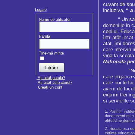
cuvant de spus
Logare
incluziva,
“
a 
“ Un salut de 
Nume de utilizator
domeniile in c
copilul. Educa
Parola
într-atât inca
atat, imi dore
care intervin 
Ţine-mă minte
vina la scoala,
Nationala pen
“Ne face plac
care organizea
Aţi uitat parola?
care noi le fa
Aţi uitat utilizatorul?
Creaţi un cont
avem de facut
exprim trei in
si serviciile s
Parintii, indif
daca uneori nu o f
atitutidine demis
Scoala asa cum
cerinte education