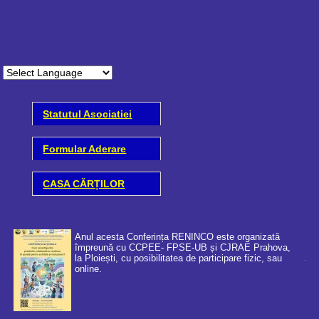
Statutul Asociatiei
Formular Aderare
CASA CĂRȚILOR
Anul acesta Conferința RENINCO este organizată
împreună cu CCPEE- FPSE-UB și CJRAE Prahova,
la Ploiești, cu posibilitatea de participare fizic, sau
online.
Coo
cer