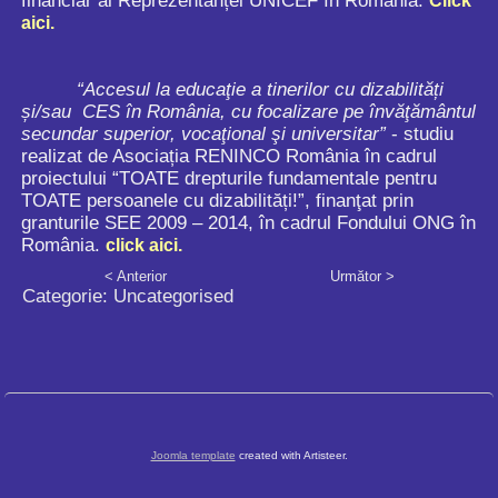
financiar al Reprezentanței UNICEF în România.
Click
aici.
“Accesul la educaţie a tinerilor cu dizabilități
și/sau CES în România, cu focalizare pe învăţământul
secundar superior, vocaţional şi universitar”
- studiu
realizat de Asociația RENINCO România în cadrul
proiectului “TOATE drepturile fundamentale pentru
TOATE persoanele cu dizabilități!”, finanţat prin
granturile SEE 2009 – 2014, în cadrul Fondului ONG în
România.
click aici.
< Anterior
Următor >
Categorie:
Uncategorised
Joomla template
created with Artisteer.