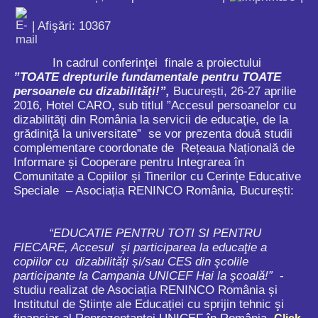
| Afişări: 10367
In cadrul conferinţei finale a proiectului
”TOATE drepturile fundamentale pentru TOATE
persoanele cu dizabilități!”,
București, 26-27 aprilie
2016, Hotel CARO, sub titlul ”Accesul persoanelor cu
dizabilităţi din România la servicii de educaţie, de la
grădiniţă la universitate” se vor prezenta două studii
complementare coordonate de Rețeaua Națională de
Informare și Cooperare pentru Integrarea în
Comunitate a Copiilor și Tinerilor cu Cerințe Educative
Speciale – Asociația RENINCO România
,
București:
“EDUCATIE PENTRU TOTI SI PENTRU
FIECARE, Accesul şi participarea la educaţie a
copiilor cu
dizabilități și/sau CES din şcolile
participante la Campania UNICEF Hai la şcoală!”
-
studiu realizat de Asociația RENINCO România și
Institutul de Științe ale Educației cu sprijin tehnic şi