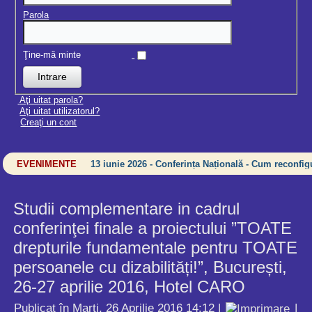
Parola
Ţine-mă minte
Aţi uitat parola?
Aţi uitat utilizatorul?
Creaţi un cont
EVENIMENTE
13 iunie 2026 - Conferința Națională - Cum reconfigu
Studii complementare in cadrul
conferinţei finale a proiectului ”TOATE
drepturile fundamentale pentru TOATE
persoanele cu dizabilități!”, București,
26-27 aprilie 2016, Hotel CARO
Publicat în Marți, 26 Aprilie 2016 14:12
|
|