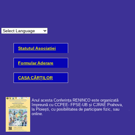
Statutul Asociatiei
Formular Aderare
CASA CĂRȚILOR
Anul acesta Conferința RENINCO este organizată
împreună cu CCPEE- FPSE-UB și CJRAE Prahova,
la Ploiești, cu posibilitatea de participare fizic, sau
online.
Coo
cer