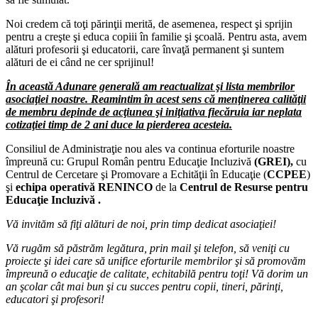
Noi credem că toţi părinţii merită, de asemenea, respect şi sprijin
pentru a creşte şi educa copiii în familie şi şcoală. Pentru asta, avem
alături profesorii şi educatorii, care învaţă permanent şi suntem
alături de ei când ne cer sprijinul!
În această Adunare generală am reactualizat şi lista membrilor
asociaţiei noastre. Reamintim în acest sens că menţinerea calităţii
de membru depinde de acţiunea şi iniţiativa fiecăruia iar neplata
cotizaţiei timp de 2 ani duce la pierderea acesteia.
Consiliul de Administraţie nou ales va continua eforturile noastre
împreună cu: Grupul Român pentru Educaţie Incluzivă
(GREI),
cu
Centrul de Cercetare şi Promovare a Echităţii în Educaţie (
CCPEE
)
şi
echipa operativă RENINCO
de la
Centrul de Resurse pentru
Educaţie Incluzivă .
Vă invităm să fiţi alături de noi, prin timp dedicat asociaţiei!
Vă rugăm să păstrăm legătura, prin mail şi telefon, să veniţi cu
proiecte şi idei care să unifice eforturile membrilor şi să promovăm
împreună o educaţie de calitate, echitabilă pentru toţi! Vă dorim un
an şcolar cât mai bun şi cu succes pentru copii, tineri, părinţi,
educatori şi profesori!