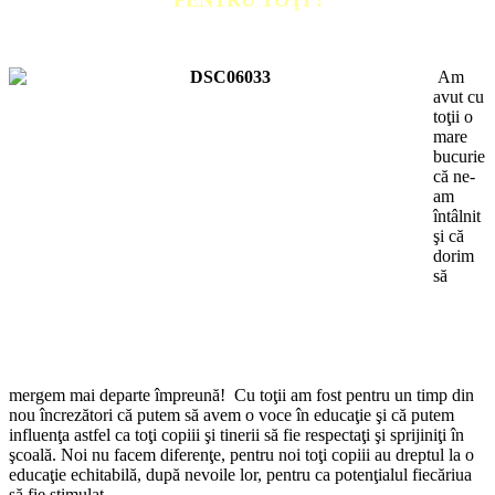
PENTRU TOŢI !
Am
avut cu
toţii o
mare
bucurie
că ne-
am
întâlnit
şi că
dorim
să
mergem mai departe împreună! Cu toţii am fost pentru un timp din
nou încrezători că putem să avem o voce în educaţie şi că putem
influenţa astfel ca toţi copiii şi tinerii să fie respectaţi şi sprijiniţi în
şcoală. Noi nu facem diferenţe, pentru noi toţi copiii au dreptul la o
educaţie echitabilă, după nevoile lor, pentru ca potenţialul fiecăriua
să fie stimulat.