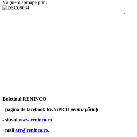
Vă ţinem aproape prin:
-
Buletinul RENINCO
- pagina de facebook
RENINCO pentru părinţi
- site-ul
www.reninco.ro
- mail
arr@reninco.ro
,