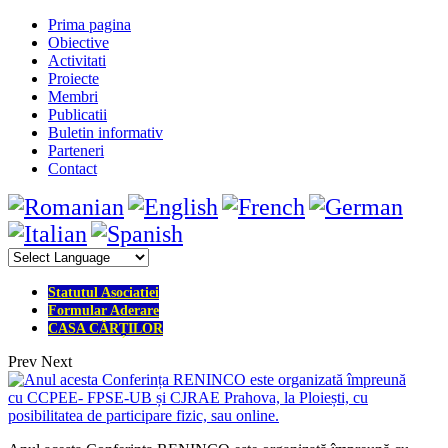
Prima pagina
Obiective
Activitati
Proiecte
Membri
Publicatii
Buletin informativ
Parteneri
Contact
Statutul Asociatiei
Formular Aderare
CASA CĂRȚILOR
Prev
Next