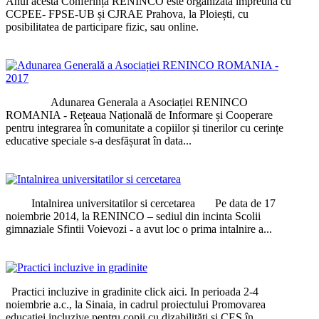
Anul acesta Conferința RENINCO este organizată împreună cu
CCPEE- FPSE-UB și CJRAE Prahova, la Ploiești, cu
posibilitatea de participare fizic, sau online.
Adunarea Generala a Asociației RENINCO
ROMANIA - Rețeaua Națională de Informare și Cooperare
pentru integrarea în comunitate a copiilor și tinerilor cu cerințe
educative speciale s-a desfășurat în data...
Intalnirea universitatilor si cercetarea Pe data de 17
noiembrie 2014, la RENINCO – sediul din incinta Scolii
gimnaziale Sfintii Voievozi - a avut loc o prima intalnire a...
Practici incluzive in gradinite click aici. In perioada 2-4
noiembrie a.c., la Sinaia, in cadrul proiectului Promovarea
educației incluzive pentru copii cu dizabilități și CES în