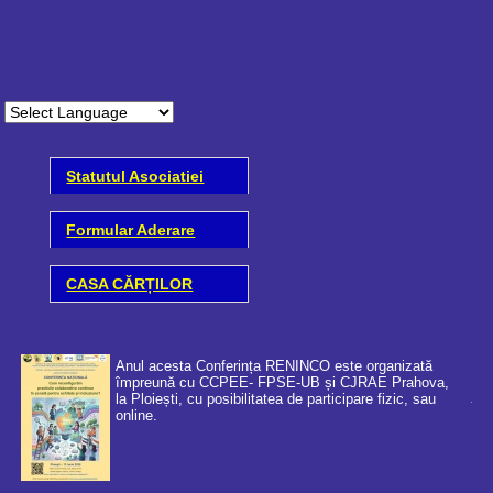
Statutul Asociatiei
Formular Aderare
CASA CĂRȚILOR
Anul acesta Conferința RENINCO este organizată
împreună cu CCPEE- FPSE-UB și CJRAE Prahova,
la Ploiești, cu posibilitatea de participare fizic, sau
online.
Coo
cer