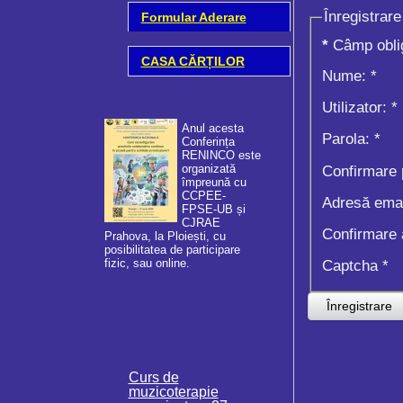
Înregistrare 
Formular Aderare
*
Câmp oblig
CASA CĂRȚILOR
Nume:
*
Utilizator:
*
Anul acesta
Parola:
*
Conferința
RENINCO este
organizată
Confirmare 
împreună cu
CCPEE-
Adresă emai
FPSE-UB și
Adunarea Gene
CJRAE
a Asociației RENINCO
Confirmare 
Prahova, la Ploiești, cu
ROMANIA - Rețeaua
posibilitatea de participare
Națională de Informare 
fizic, sau online.
Captcha
*
Cooperare pentru integr
comunitate a copiilor și
tinerilor cu cerințe educ
Înregistrare
speciale s-a desfășurat
data...
Curs de
muzicoterapie