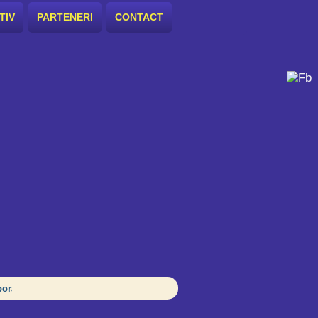
TIV
PARTENERI
CONTACT
orative în școală pentru echitate și incluziune?, Ploiești