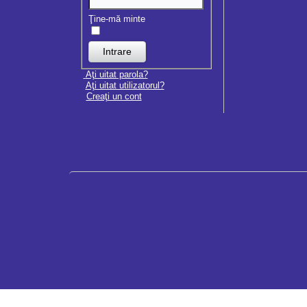
Ţine-mă minte
Aţi uitat parola?
Aţi uitat utilizatorul?
Creaţi un cont