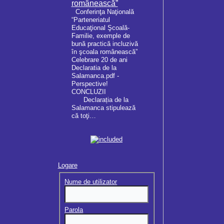
românească”
Conferinţa Naţională
“Parteneriatul
Educaţional Şcoală-
Familie, exemple de
bună practică incluzivă
în şcoala românească”
Celebrare 20 de ani
Declaratia de la
Salamanca.pdf -
Perspective!
CONCLUZII
Declarația de la
Salamanca stipulează
că toţi…
Logare
Nume de utilizator
Parola