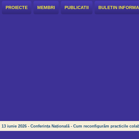
PROIECTE
MEMBRI
PUBLICATII
BULETIN INFORMA
13 iunie 2026 - Conferința Națională - Cum reconfigurăm practicile colab