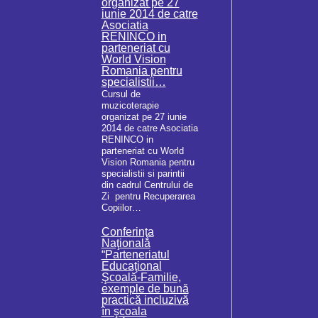
organizat pe 27
iunie 2014 de catre
Asociatia
RENINCO in
parteneriat cu
World Vision
Romania pentru
specialistii…
Cursul de
muzicoterapie
organizat pe 27 iunie
2014 de catre Asociatia
RENINCO in
parteneriat cu World
Vision Romania pentru
specialistii si parintii
din cadrul Centrului de
Zi pentru Recuperarea
Copiilor…
Conferinţa
Naţională
“Parteneriatul
Educaţional
Şcoală-Familie,
exemple de bună
practică incluzivă
în şcoala