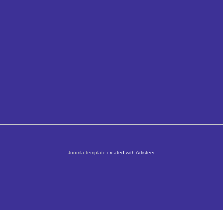
Joomla template
created with Artisteer.