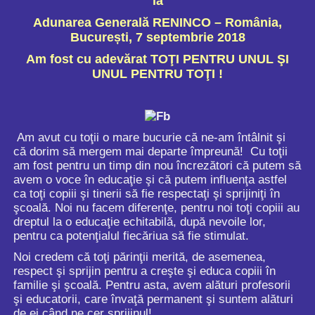
la
Adunarea Generală RENINCO – România,
București, 7 septembrie 2018
Am fost cu adevărat
TOŢI PENTRU UNUL ŞI
UNUL PENTRU TOŢI !
Am avut cu toţii o mare bucurie că ne-am întâlnit şi
că dorim să mergem mai departe împreună! Cu toţii
am fost pentru un timp din nou încrezători că putem să
avem o voce în educaţie şi că putem influenţa astfel
ca toţi copiii şi tinerii să fie respectaţi şi sprijiniţi în
şcoală. Noi nu facem diferenţe, pentru noi toţi copiii au
dreptul la o educaţie echitabilă, după nevoile lor,
pentru ca potenţialul fiecăriua să fie stimulat.
Noi credem că toţi părinţii merită, de asemenea,
respect şi sprijin pentru a creşte şi educa copiii în
familie şi şcoală. Pentru asta, avem alături profesorii
şi educatorii, care învaţă permanent şi suntem alături
de ei când ne cer sprijinul!