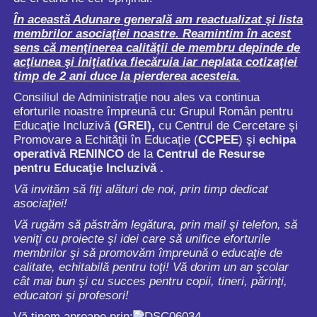
În această Adunare generală am reactualizat şi lista
membrilor asociaţiei noastre. Reamintim în acest
sens că menţinerea calităţii de membru depinde de
acţiunea şi iniţiativa fiecăruia iar neplata cotizaţiei
timp de 2 ani duce la pierderea acesteia.
Consiliul de Administraţie nou ales va continua
eforturile noastre împreună cu: Grupul Român pentru
Educaţie Incluzivă
(GREI),
cu Centrul de Cercetare şi
Promovare a Echităţii în Educaţie (
CCPEE
) şi
echipa
operativă RENINCO
de la
Centrul de Resurse
pentru Educaţie Incluzivă .
Vă invităm să fiţi alături de noi, prin timp dedicat
asociaţiei!
Vă rugăm să păstrăm legătura, prin mail şi telefon, să
veniţi cu proiecte şi idei care să unifice eforturile
membrilor şi să promovăm împreună o educaţie de
calitate, echitabilă pentru toţi! Vă dorim un an şcolar
cât mai bun şi cu succes pentru copii, tineri, părinţi,
educatori şi profesori!
Vă ţinem aproape prin: