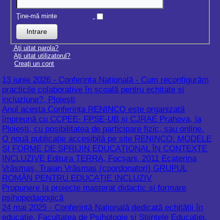
Aţi uitat parola?
Aţi uitat utilizatorul?
Creaţi un cont
13 iunie 2026 - Conferința Națională - Cum reconfigurăm
practicile colaborative în școală pentru echitate și
incluziune?, Ploiești
Anul acesta Conferința RENINCO este organizată
împreună cu CCPEE- FPSE-UB și CJRAE Prahova, la
Ploiești, cu posibilitatea de participare fizic, sau online.
O nouă publicație accesibilă pe site RENINCO: MODELE
ŞI FORME DE SPRIJIN EDUCAŢIONAL ÎN CONTEXTE
INCLUZIVE Editura TERRA, Focșani, 2011 Ecaterina
Vrăsmaş, Traian Vrăsmaş (coordonatori) GRUPUL
ROMÂN PENTRU EDUCAȚIE INCLUZIV
Propunere la proiecte masterat didactic și formare
psihopedagogică
24 mai 2025 - Conferință Națională dedicată echității în
educație, Facultatea de Psihologie și Științele Educației,
Universitatea din București(Str. Panduri nr. 90)
GHID PENTRU CADRELE DIDACTICE DE SPRIJIN,
2005, Editura Vanemonde, UNICEF-MEC și RENINCO
CASA CĂRȚILOR DE FOLOS