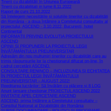
proiectului, ASCEND - 3.10.2022, București, hotel
Continental
INFORMAȚII PRIVIND EVOLUȚIA PROIECTULUI
ASCEND
OPINII ȘI PROPUNERI LA PROIECTUL LEGII
ÎNVĂȚĂMÂNTULUI PREUNIVERSITAR
Adresăm din nou mulțumiri tinerilor cu dizabilități care au
trimis răspunsurile lor la chestionarul difuzat on-line, în
cadrul cercetării ASCEND.
CONSULTARE RENINCO – INCLUZIUNEA ȘI ECHITATEA
ÎN PROIECTUL LEGII ÎNVĂȚĂMÂNTULUI
PREUNIVERSITAR – AUGUST 2022!
Reeditarea lucrărilor: Să învățăm cu plăcere și 8 LOG
Anunț lansare chestionar PROIECTUL ASCEND 2022
INVITATIE APEL CERCETARE ASCEND
ASCEND, prima întâlnire a Comitetului consultativ –
Consiliul Național al Dizabilității din România
SURSE DOCUMENTARE - POLITICI ȘI PROGRAME
EUROPENE ȘI INTERNAȚIONALE PRIVIND
PERSOANELE CU DIZABILITĂȚI, CU FOCALIZARE PE
TINERI - PROIECTUL ASCEND 2022 - în proces de
traducere