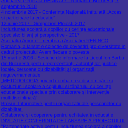
Incluziunea școlară a copiilor cu cerințe educaționale
speciale: bilanț și perspective - 2017
Asociatia Amurtel, membra a Asociatiei RENINCO
Romania, a lansat o colectie de povestiri pro-diversitate in
cadrul proiectului Avem fiecare o poveste
15 martie 2016 - Sesiune de informare la Liceul Ion Barbu
din Bucuresti pentru reprezentanții autorităților publice
locale, persoane cu dizabilități și organizații
neguvernamentale
„METODOLOGIA privind combaterea discriminării și
excluziunii școlare a copilului și tânărului cu cerințe
educaționale speciale prin colaborare și intervenție
multidisciplinară”
Brosuri Informative pentru organizatii ale persoanelor cu
dizabilitati
Colaborare și cooperare pentru echitatea în educație
INVITAȚIE CONFERINȚA DE LANSARE A PROIECTULUI
”Parteneriate active pentru incluziunea școlară a copiilor
cu cerințe educaționale speciale”
Comunicat lansare proiect - Focus: incluziunea școlară a
copiilor cu cerințe educaționale speciale
20-21.02.2015, Oradea - Conferinţa Naţională de