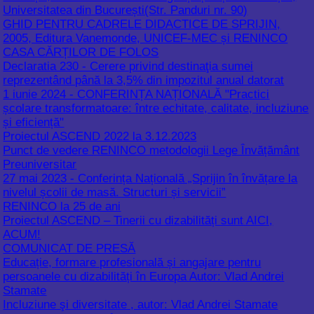
Declaratia 230 - Cerere privind destinaţia sumei
reprezentând până la 3,5% din impozitul anual datorat
1 iunie 2024 - CONFERINȚA NAȚIONALĂ "Practici
școlare transformatoare: între echitate, calitate, incluziune
și eficiență"
Proiectul ASCEND 2022 la 3.12.2023
Punct de vedere RENINCO metodologii Lege Învățământ
Preuniversitar
27 mai 2023 - Conferința Națională „Sprijin în învățare la
nivelul școlii de masă. Structuri și servicii”
RENINCO la 25 de ani
Proiectul ASCEND – Tinerii cu dizabilități sunt AICI,
ACUM!
COMUNICAT DE PRESĂ
Educație, formare profesională și angajare pentru
persoanele cu dizabilități în Europa Autor: Vlad Andrei
Stamate
Incluziune şi diversitate , autor: Vlad Andrei Stamate
Tinerii cu dizabilități în Uniunea Europeană
Tinerii cu dizabilitati in lume 8.11.2022
Raport de curs 21.10.2022
Să înțelegem necesitățile și soluțiile tinerilor cu dizabilități
din România - a doua întâlnire a Comitetului consultativ al