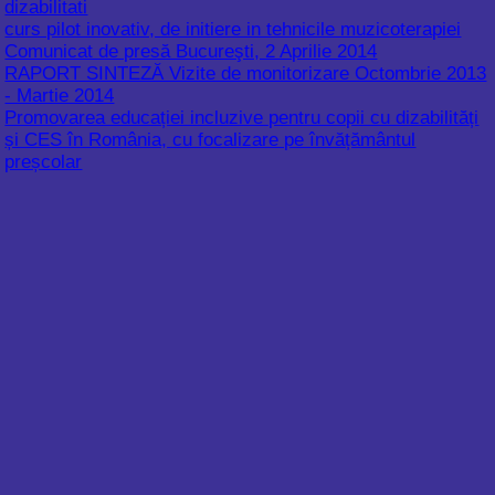
Promovarea educației incluzive pentru copii cu dizabilități
și CES în România, cu focalizare pe învățământul
preșcolar
CONVOCATOR