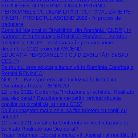
Consiliul Național al Dizabilității din România (CNDR), în
parteneriat cu Asociația RENINCO România – membru
fondator al CNDR – desfășoară în perioada iunie –
decembrie 2022 proiectul ASCEND.
EDUCAȚIA PERSOANELOR CU DIZABILITĂȚI ȘI/SAU
CES (*)
Pe drumul spre educația incluzivă în România Contribuția
Rețelei RENINCO
NOU !!! - Pași spre educația incluzivă în România.
Contribuția Rețelei RENINCO
12 iunie 2021: Conferința “Incluziune și echitate. Realitate
sau deziderat? Rezultatele cercetării privind situația
copiilor cu dizabilități și / sau CES”
Sa ii cunoaștem mai bine si sa fim prieteni cu copiii cu
autism!
12 iunie 2021 Invitatie la Conferinta online Incluziune si
Echitate:Realitate sau Deziderat?
Traian Vrăsmaș: Educația incluzivă. Aspirații și realități. 14
mai 2021
Noutăți editoriale cu contribuția RENINCO
REZOLUTIE-CONFERINȚA NAȚIONALĂ ACCES ȘI
PARTICIPARE LA EDUCAȚIE, EDIȚIA A IV A