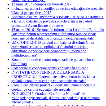
12 iunie 2017 - Simpozion Ploiesti 2017
Incluziunea școlară a copiilor cu cerințe educaționale speciale:
bilanț și perspective - 2017
Asociatia Amurtel, membra a Asociatiei RENINCO Romania,
a lansat o colectie de povestiri pro-diversitate in cadrul
proiectului Avem fiecare o poveste
15 martie 2016 - Sesiune de informare la Liceul Ion Barbu din
Bucuresti pentru reprezentanții autorităților publice locale,
persoane cu dizabilități și organizații neguvernamentale
„METODOLOGIA privind combaterea discriminării și
excluziunii școlare a copilului și tânărului cu cerințe
educaționale speciale prin colaborare și intervenție
multidisciplinară”
Brosuri Informative pentru organizatii ale persoanelor cu
dizabilitati
Colaborare și cooperare pentru echitatea în educație
INVITAȚIE CONFERINȚA DE LANSARE A
PROIECTULUI ”Parteneriate active pentru incluziunea
școlară a copiilor cu cerințe educaționale speciale”
Comunicat lansare proiect - Focus: incluziunea școlară a
copiilor cu cerințe educaționale speciale
20-21.02.2015, Oradea - Conferinţa Naţională de
psihopedagogie specială şi consiliere şcolară (cu participare
internaţională)