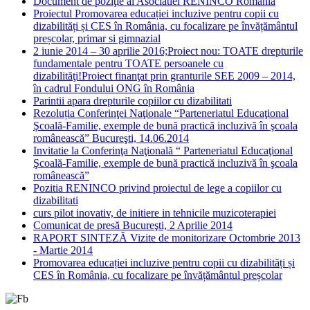
Document de poziţie al Asociatiei RENINCO Romania
Proiectul Promovarea educației incluzive pentru copii cu
dizabilități și CES în România, cu focalizare pe învățământul
preșcolar, primar si gimnazial
2 iunie 2014 – 30 aprilie 2016;Proiect nou: TOATE drepturile
fundamentale pentru TOATE persoanele cu
dizabilităţi!Proiect finanţat prin granturile SEE 2009 – 2014,
în cadrul Fondului ONG în România
Parintii apara drepturile copiilor cu dizabilitati
Rezoluția Conferinţei Naţionale “Parteneriatul Educaţional
Şcoală-Familie, exemple de bună practică incluzivă în şcoala
românească” Bucureşti, 14.06.2014
Invitatie la Conferinţa Naţională “ Parteneriatul Educaţional
Şcoală-Familie, exemple de bună practică incluzivă în şcoala
românească”
Pozitia RENINCO privind proiectul de lege a copiilor cu
dizabilitati
curs pilot inovativ, de initiere in tehnicile muzicoterapiei
Comunicat de presă Bucureşti, 2 Aprilie 2014
RAPORT SINTEZĂ Vizite de monitorizare Octombrie 2013
- Martie 2014
Promovarea educației incluzive pentru copii cu dizabilități și
CES în România, cu focalizare pe învățământul preșcolar