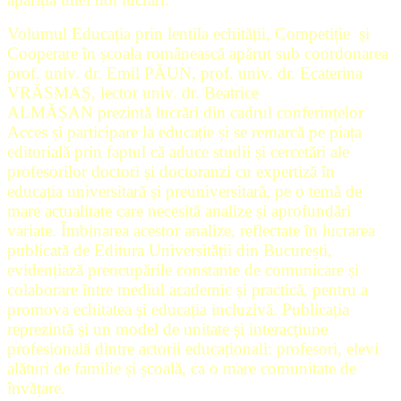
Volumul Educația prin lentila echității, Competiție și
Cooperare în școala românească apărut sub coordonarea
prof. univ. dr. Emil PĂUN, prof. univ. dr. Ecaterina
VRĂSMAȘ, lector univ. dr. Beatrice
ALMĂȘAN prezintă lucrări din cadrul conferințelor
Acces și participare la educație și se remarcă pe piața
editorială prin faptul că aduce studii și cercetări ale
profesorilor doctori și doctoranzi cu expertiză în
educația universitară și preuniversitară, pe o temă de
mare actualitate care necesită analize și aprofundări
variate. Îmbinarea acestor analize, reflectate în lucrarea
publicată de Editura Universității din București,
evidențiază preocupările constante de comunicare și
colaborare între mediul academic și practică, pentru a
promova echitatea și educația incluzivă. Publicația
reprezintă și un model de unitate și interacțiune
profesională dintre actorii educaționali: profesori, elevi
alături de familie și școală, ca o mare comunitate de
învățare.