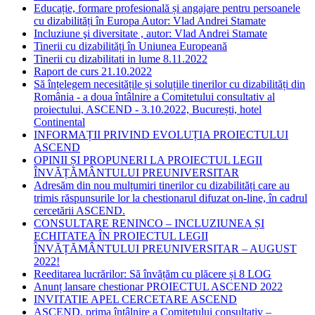
Educație, formare profesională și angajare pentru persoanele
cu dizabilități în Europa Autor: Vlad Andrei Stamate
Incluziune şi diversitate , autor: Vlad Andrei Stamate
Tinerii cu dizabilități în Uniunea Europeană
Tinerii cu dizabilitati in lume 8.11.2022
Raport de curs 21.10.2022
Să înțelegem necesitățile și soluțiile tinerilor cu dizabilități din
România - a doua întâlnire a Comitetului consultativ al
proiectului, ASCEND - 3.10.2022, București, hotel
Continental
INFORMAȚII PRIVIND EVOLUȚIA PROIECTULUI
ASCEND
OPINII ȘI PROPUNERI LA PROIECTUL LEGII
ÎNVĂȚĂMÂNTULUI PREUNIVERSITAR
Adresăm din nou mulțumiri tinerilor cu dizabilități care au
trimis răspunsurile lor la chestionarul difuzat on-line, în cadrul
cercetării ASCEND.
CONSULTARE RENINCO – INCLUZIUNEA ȘI
ECHITATEA ÎN PROIECTUL LEGII
ÎNVĂȚĂMÂNTULUI PREUNIVERSITAR – AUGUST
2022!
Reeditarea lucrărilor: Să învățăm cu plăcere și 8 LOG
Anunț lansare chestionar PROIECTUL ASCEND 2022
INVITATIE APEL CERCETARE ASCEND
ASCEND, prima întâlnire a Comitetului consultativ –