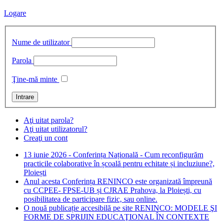
Logare
Nume de utilizator
Parola
Ţine-mă minte
Aţi uitat parola?
Aţi uitat utilizatorul?
Creaţi un cont
13 iunie 2026 - Conferința Națională - Cum reconfigurăm
practicile colaborative în școală pentru echitate și incluziune?,
Ploiești
Anul acesta Conferința RENINCO este organizată împreună
cu CCPEE- FPSE-UB și CJRAE Prahova, la Ploiești, cu
posibilitatea de participare fizic, sau online.
O nouă publicație accesibilă pe site RENINCO: MODELE ŞI
FORME DE SPRIJIN EDUCAŢIONAL ÎN CONTEXTE