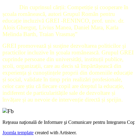
Din cuprinsul cărții: Competiție și cooperare în
școala românească, autori Grupul Român pentru
educație incluzivă GREI -RENINCO, prof. univ. dr.
Alois Gherguț, Livius Manea, Daniel Mara, Karla
Melinda Barth, Traian Vrasmaș”
GREI promovează şi susţine dezvoltarea politicilor şi
practicilor incluzive în şcoala românească. Grupul GREI
cuprinde persoane din universități, instituții publice,
școli, organizații, care au decis să împărtășească din
experiența și cunoștințele proprii din domeniile educație
și social, validate în timp prin realizări profesionale,
celor care știu că fiecare copil are dreptul la educație,
indiferent de particularitățile sale de dezvoltare și
învățare și au nevoie de intervenție directă și sprijin.
Reţeaua naţională de Informare şi Comunicare pentru Integrarea Cop
Joomla template
created with Artisteer.