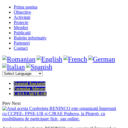
Prima pagina
Obiective
Activitati
Proiecte
Membri
Publicatii
Buletin informativ
Parteneri
Contact
Statutul Asociatiei
Formular Aderare
CASA CĂRȚILOR
Prev
Next