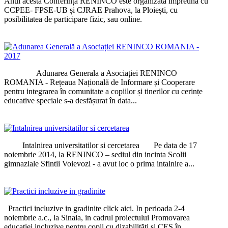
Anul acesta Conferința RENINCO este organizată împreună cu
CCPEE- FPSE-UB și CJRAE Prahova, la Ploiești, cu
posibilitatea de participare fizic, sau online.
Adunarea Generala a Asociației RENINCO
ROMANIA - Rețeaua Națională de Informare și Cooperare
pentru integrarea în comunitate a copiilor și tinerilor cu cerințe
educative speciale s-a desfășurat în data...
Intalnirea universitatilor si cercetarea Pe data de 17
noiembrie 2014, la RENINCO – sediul din incinta Scolii
gimnaziale Sfintii Voievozi - a avut loc o prima intalnire a...
Practici incluzive in gradinite click aici. In perioada 2-4
noiembrie a.c., la Sinaia, in cadrul proiectului Promovarea
educației incluzive pentru copii cu dizabilități și CES în