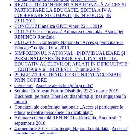
REZOLUTIE-CONFERINȚA NAȚIONALĂ ACCES ȘI
PARTICIPARE LA EDUCAȚIE, EDIȚIA A IV A
COOPERARE SI COMPETIȚIE ÎN EDUCAȚIE
23.11.2011
CONCLUZII analiza GREI vineri 22.11.2019
23.11.2019 - se convoacă Adunarea Generală a Asociației
RENINCO România
23.11.2019 - Conferinţa Naţională ”Acces şi participare la
Educaţie” ediţia a IV a, 2019
SIMPOZIONUL NAȚIONAL „INDIVIDUALIZARE ȘI
PERSONALIZARE ÎN PROCESUL INSTRUCTIV-
EDUCATIV AL ELEVILOR AFLAȚI ÎN DIFICULTATE”
– EDIŢIA a V a – PLOIEŞTI – 7 Iunie 2019
PUBLICAȚII ȘI TRADUCERI UNICAT ACCESIBIE
PRIN COPIERE
Cercetare „Aspecte ale echităţii în şcoală”
Seminar European Forum Disability 22-23 martie 2019,
Bucuresti, pe tema Tinerii cu dizabilităţi şi (ne) angajarea în
muncă
Concluzii ale conferinței naționale „Acces şi participare la
educație pentru persoanele cu dizabilităţi”
Adunarea Generală RENINCO – România, București, 7
septembrie 2018
4 noiembrie 2017 - Conferința Națională intitulată „Acces si
participare la educație”