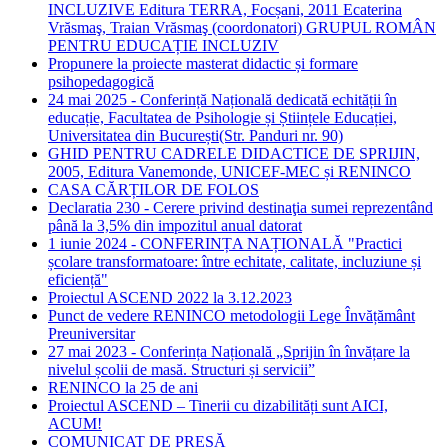
INCLUZIVE Editura TERRA, Focșani, 2011 Ecaterina
Vrăsmaş, Traian Vrăsmaş (coordonatori) GRUPUL ROMÂN
PENTRU EDUCAȚIE INCLUZIV
Propunere la proiecte masterat didactic și formare
psihopedagogică
24 mai 2025 - Conferință Națională dedicată echității în
educație, Facultatea de Psihologie și Științele Educației,
Universitatea din București(Str. Panduri nr. 90)
GHID PENTRU CADRELE DIDACTICE DE SPRIJIN,
2005, Editura Vanemonde, UNICEF-MEC și RENINCO
CASA CĂRȚILOR DE FOLOS
Declaratia 230 - Cerere privind destinaţia sumei reprezentând
până la 3,5% din impozitul anual datorat
1 iunie 2024 - CONFERINȚA NAȚIONALĂ "Practici
școlare transformatoare: între echitate, calitate, incluziune și
eficiență"
Proiectul ASCEND 2022 la 3.12.2023
Punct de vedere RENINCO metodologii Lege Învățământ
Preuniversitar
27 mai 2023 - Conferința Națională „Sprijin în învățare la
nivelul școlii de masă. Structuri și servicii”
RENINCO la 25 de ani
Proiectul ASCEND – Tinerii cu dizabilități sunt AICI,
ACUM!
COMUNICAT DE PRESĂ