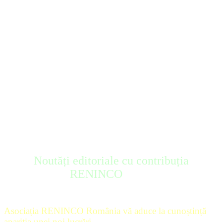
Noutăți editoriale cu contribuția
RENINCO
Asociația RENINCO România vă aduce la cunoștință
apariția unei noi lucrări.