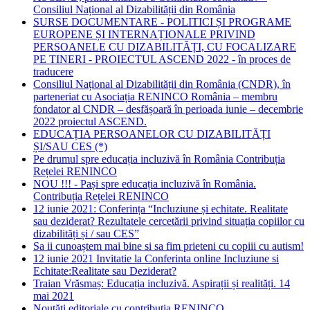
Consiliul Național al Dizabilității din România
SURSE DOCUMENTARE - POLITICI ȘI PROGRAME
EUROPENE ȘI INTERNAȚIONALE PRIVIND
PERSOANELE CU DIZABILITĂȚI, CU FOCALIZARE
PE TINERI - PROIECTUL ASCEND 2022 - în proces de
traducere
Consiliul Național al Dizabilității din România (CNDR), în
parteneriat cu Asociația RENINCO România – membru
fondator al CNDR – desfășoară în perioada iunie – decembrie
2022 proiectul ASCEND.
EDUCAȚIA PERSOANELOR CU DIZABILITĂȚI
ȘI/SAU CES (*)
Pe drumul spre educația incluzivă în România Contribuția
Rețelei RENINCO
NOU !!! - Pași spre educația incluzivă în România.
Contribuția Rețelei RENINCO
12 iunie 2021: Conferința “Incluziune și echitate. Realitate
sau deziderat? Rezultatele cercetării privind situația copiilor cu
dizabilități și / sau CES”
Sa ii cunoaștem mai bine si sa fim prieteni cu copiii cu autism!
12 iunie 2021 Invitatie la Conferinta online Incluziune si
Echitate:Realitate sau Deziderat?
Traian Vrăsmaș: Educația incluzivă. Aspirații și realități. 14
mai 2021
Noutăți editoriale cu contribuția RENINCO