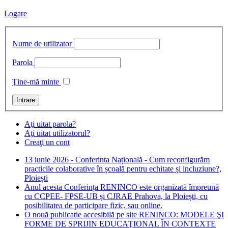
Logare
Nume de utilizator
Parola
Ţine-mă minte
Aţi uitat parola?
Aţi uitat utilizatorul?
Creaţi un cont
13 iunie 2026 - Conferința Națională - Cum reconfigurăm
practicile colaborative în școală pentru echitate și incluziune?,
Ploiești
Anul acesta Conferința RENINCO este organizată împreună
cu CCPEE- FPSE-UB și CJRAE Prahova, la Ploiești, cu
posibilitatea de participare fizic, sau online.
O nouă publicație accesibilă pe site RENINCO: MODELE ŞI
FORME DE SPRIJIN EDUCAŢIONAL ÎN CONTEXTE