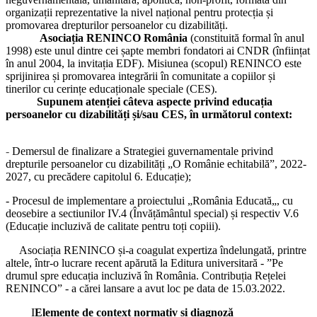
organizații reprezentative la nivel național pentru protecția și
promovarea drepturilor persoanelor cu dizabilități.
Asociația RENINCO România
(constituită formal în anul
1998) este unul dintre cei șapte membri fondatori ai CNDR (înființat
în anul 2004, la invitația EDF). Misiunea (scopul) RENINCO este
sprijinirea și promovarea integrării în comunitate a copiilor și
tinerilor cu cerințe educaționale speciale (CES).
Supunem atenției câteva aspecte privind educația
persoanelor cu dizabilități și/sau CES, în următorul context:
-
Demersul de finalizare a Strategiei guvernamentale privind
drepturile persoanelor cu dizabilități „O Românie echitabilă”, 2022-
2027, cu precădere capitolul 6. Educație);
- Procesul de implementare a proiectului „România Educată„, cu
deosebire a sectiunilor IV.4 (Învățământul special) și respectiv V.6
(Educație incluzivă de calitate pentru toți copiii).
Asociația RENINCO și-a coagulat expertiza îndelungată, printre
altele, într-o lucrare recent apărută la Editura universitară - ”Pe
drumul spre educația incluzivă în România. Contribuția Rețelei
RENINCO
”
- a cărei lansare a avut loc pe data de 15.03.2022.
I
Elemente de context normativ și diagnoză