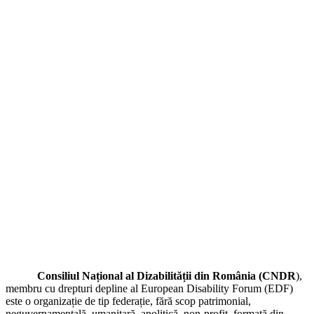
Consiliul Național al Dizabilității din România (CNDR
),
membru cu drepturi depline al
European Disability Forum (EDF)
este o organizație de tip federație
,
fără scop patrimonial,
neguvernamentală, umanitară, apolitică, non-profit, formată din