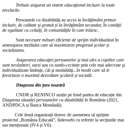
Trebuie asigurat un sistem educaţional incluziv la toate
nivelurile.
Persoanele cu dizabilităţi au acces
la învăţământ primar
incluziv, de calitate şi gratuit și la învăţământ secundar, în condiţii
de egalitate cu ceilalţi, în comunităţile în care trăiesc
.
Sunt
necesare măsuri eficiente de sprijin individualizat
în
amenajarea mediului care să
maximizeze progresul şcolar și
socializarea.
Asigurarea educaţiei persoanelor şi mai ales a copiilor care
sunt nevăzători, surzi sau cu surdo‑cecitate
prin cele mai adecvate şi
individualizate limbaje, căi şi modalităţi...
în medii care să le
favorizeze o maximă dezvoltare şcolară și socială
.
Diagnoza din țara noastră
CNDR și RENINCO susțin pe fond partea de educație din
Diagnoza situației persoanelor cu dizabilități în România
(2021,
ANDPDCA și Banca Mondială).
Cele două organizații doresc de asemenea să sprijine
proiectul „România Educată”, îndeosebi cu referire la secțiunile mai
sus menționate (IV4 și V6).