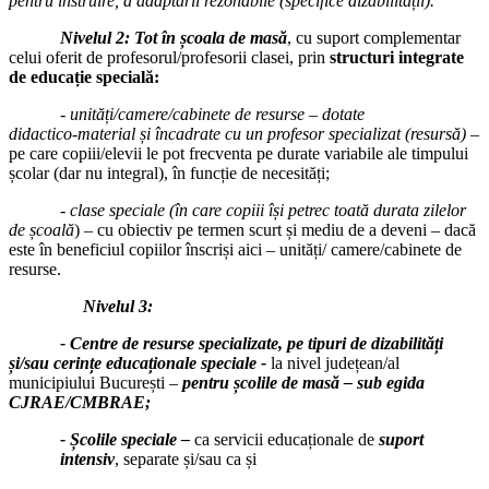
pentru instruire, a adaptării rezonabile (specifice dizabilității).
Nivelul 2: Tot în școala de masă
, cu suport complementar
celui oferit de profesorul/profesorii clasei, prin
structuri integrate
de educație specială:
‑
unități/camere/cabinete de resurse – dotate
didactico‑material și încadrate cu un profesor specializat (resursă)
–
pe care copiii/elevii le pot frecventa pe durate variabile ale timpului
școlar (dar nu integral), în funcție de necesități;
‑
clase speciale (în care copiii își petrec toată durata zilelor
de școală
) – cu obiectiv pe termen scurt și mediu de a deveni – dacă
este în beneficiul copiilor înscriși aici – unități/ camere/cabinete de
resurse.
Nivelul 3:
‑ Centre de resurse specializate, pe tipuri de dizabilități
și/sau cerințe educaționale speciale -
la nivel județean/al
municipiului București –
pentru școlile de masă – sub egida
CJRAE/CMBRAE;
- Școlile speciale –
ca servicii educaționale de
suport
intensiv
, separate și/sau ca și