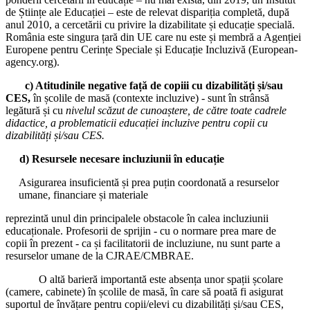
de Științe ale Educației – este de relevat dispariția completă, după
anul 2010, a cercetării cu privire la dizabilitate și educație specială.
România este singura țară din UE care nu este și membră a Agenției
Europene pentru Cerințe Speciale și Educație Incluzivă (European-
agency.org).
c) Atitudinile negative față de copiii cu dizabilități și/sau
CES,
în școlile de masă (contexte incluzive) - sunt în strânsă
legătură și cu
nivelul scăzut de cunoaștere, de către toate cadrele
didactice, a problematicii educației incluzive pentru copii cu
dizabilități și/sau CES.
d)
Resursele necesare incluziunii în educație
Asigurarea insuficientă și prea puțin coordonată a resurselor
umane, financiare și materiale
reprezintă unul din principalele obstacole în calea incluziunii
educaționale. Profesorii de sprijin - cu o normare prea mare de
copii în prezent - ca și facilitatorii de incluziune, nu sunt parte a
resurselor umane de la CJRAE/CMBRAE.
O altă barieră importantă este absența unor spații școlare
(camere, cabinete) în școlile de masă, în care să poată fi asigurat
suportul de învățare pentru copii/elevi cu dizabilități și/sau CES,