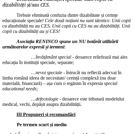
dizabilități și/sau CES.
Trebuie eliminată confuzia dintre dizabilitate și cerințe
educaționale speciale!
Cele două noțiuni nu sunt identice. Unii copii
cu dizabilități nu au CES. Unii copii cu CES nu au dizabilități. Unii
copii cu dizabilități au și CES!
Asociația RENINCO spune un NU hotărât utilizării
următoarelor expresii și termeni
:
…
învățământ special -
deoarece reliefează mai ales
educația în instituții speciale, separate;
…
nevoi speciale -
întrucât nu reflectă adecvat în
limba română ideea de necesitate/ cerință complexă (nu doar
materială, financiară) – așa cum o regăsim în expresia
special
educational needs;
…
defectologie -
deoarece este tributară modelului
medical, vechi, depășit asupra dizabilității.
III Propuneri și recomandări
Pe termen scurt și mediu