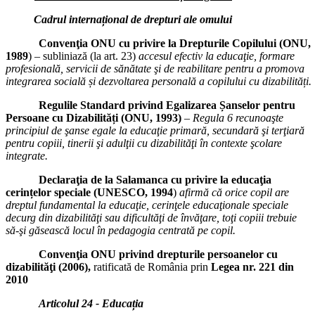
Cadrul internațional de drepturi ale omului
Convenţia ONU cu privire la Drepturile Copilului (ONU,
1989
) – subliniază (la art. 23)
accesul efectiv la educaţie, formare
profesională, servicii de sănătate şi de reabilitare pentru a promova
integrarea socială și dezvoltarea personală a copilului cu dizabilități.
Regulile Standard privind Egalizarea Șanselor pentru
Persoane cu Dizabilități (ONU, 1993)
–
Regula 6 recunoaşte
principiul de şanse egale la educaţie primară, secundară şi terţiară
pentru copiii, tinerii şi adulţii cu dizabilităţi în contexte şcolare
integrate.
Declaraţia de la Salamanca cu privire la educaţia
cerințelor speciale (UNESCO, 1994
)
afirmă că orice copil are
dreptul fundamental la educaţie, cerinţele educaţionale speciale
decurg din dizabilităţi sau dificultăţi de învăţare, toţi copiii trebuie
să‑şi găsească locul în pedagogia centrată pe copil.
Convenţia ONU privind drepturile persoanelor cu
dizabilităţi (2006),
ratificată de România prin
Legea nr. 221 din
2010
Articolul 24 - Educația