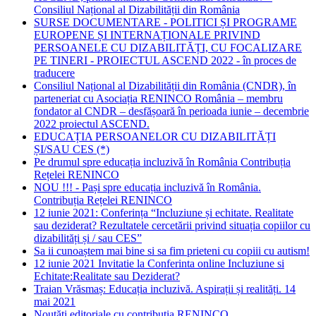
Consiliul Național al Dizabilității din România
SURSE DOCUMENTARE - POLITICI ȘI PROGRAME
EUROPENE ȘI INTERNAȚIONALE PRIVIND
PERSOANELE CU DIZABILITĂȚI, CU FOCALIZARE
PE TINERI - PROIECTUL ASCEND 2022 - în proces de
traducere
Consiliul Național al Dizabilității din România (CNDR), în
parteneriat cu Asociația RENINCO România – membru
fondator al CNDR – desfășoară în perioada iunie – decembrie
2022 proiectul ASCEND.
EDUCAȚIA PERSOANELOR CU DIZABILITĂȚI
ȘI/SAU CES (*)
Pe drumul spre educația incluzivă în România Contribuția
Rețelei RENINCO
NOU !!! - Pași spre educația incluzivă în România.
Contribuția Rețelei RENINCO
12 iunie 2021: Conferința “Incluziune și echitate. Realitate
sau deziderat? Rezultatele cercetării privind situația copiilor cu
dizabilități și / sau CES”
Sa ii cunoaștem mai bine si sa fim prieteni cu copiii cu autism!
12 iunie 2021 Invitatie la Conferinta online Incluziune si
Echitate:Realitate sau Deziderat?
Traian Vrăsmaș: Educația incluzivă. Aspirații și realități. 14
mai 2021
Noutăți editoriale cu contribuția RENINCO