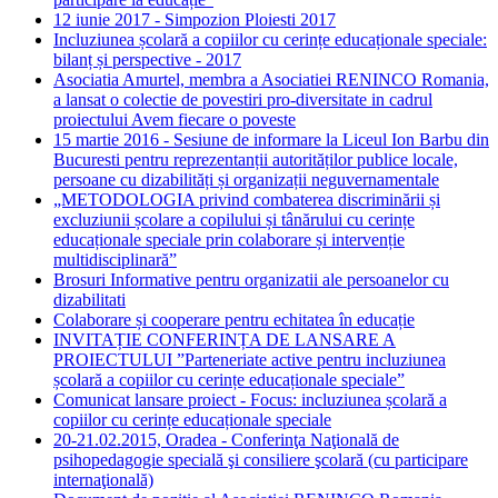
12 iunie 2017 - Simpozion Ploiesti 2017
Incluziunea școlară a copiilor cu cerințe educaționale speciale:
bilanț și perspective - 2017
Asociatia Amurtel, membra a Asociatiei RENINCO Romania,
a lansat o colectie de povestiri pro-diversitate in cadrul
proiectului Avem fiecare o poveste
15 martie 2016 - Sesiune de informare la Liceul Ion Barbu din
Bucuresti pentru reprezentanții autorităților publice locale,
persoane cu dizabilități și organizații neguvernamentale
„METODOLOGIA privind combaterea discriminării și
excluziunii școlare a copilului și tânărului cu cerințe
educaționale speciale prin colaborare și intervenție
multidisciplinară”
Brosuri Informative pentru organizatii ale persoanelor cu
dizabilitati
Colaborare și cooperare pentru echitatea în educație
INVITAȚIE CONFERINȚA DE LANSARE A
PROIECTULUI ”Parteneriate active pentru incluziunea
școlară a copiilor cu cerințe educaționale speciale”
Comunicat lansare proiect - Focus: incluziunea școlară a
copiilor cu cerințe educaționale speciale
20-21.02.2015, Oradea - Conferinţa Naţională de
psihopedagogie specială şi consiliere şcolară (cu participare
internaţională)