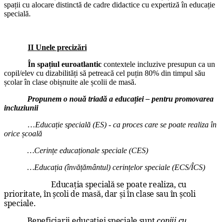
spații cu alocare distinctă de cadre didactice cu expertiză în educație
specială.
II Unele precizări
În spațiul euroatlantic
contextele incluzive presupun ca un
copil/elev cu dizabilități să petreacă cel puțin 80% din timpul său
școlar în clase obișnuite ale școlii de masă.
Propunem o nouă triadă a educației – pentru promovarea
incluziunii
…
Educație specială (ES) - ca proces care se poate realiza în
orice școală
…Cerințe educaționale speciale (CES)
…Educația (învățământul) cerințelor speciale (ECS/ÎCS)
Educația specială se poate realiza, cu
prioritate, în școli de masă, dar și în clase sau în școli
speciale.
Beneficiarii educației speciale sunt
copiii cu