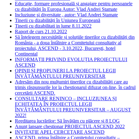
Educație, formare profesională și angajare pentru persoanele
cu dizabilități în Europa Autor: Vlad Andrei Stamate
Incluziune şi diversitate , autor: Vlad Andrei Stamate
Tinerii cu dizabilități în Uniunea Europeană
Tinerii cu dizabilitati in lume 8.11.2022
Raport de curs 21.10.2022
Să înțelegem necesitățile și soluțiile tinerilor cu dizabilități din
România - a doua întâlnire a Comitetului consultativ al
proiectului, ASCEND - 3.10.2022, București, hotel
Continental
INFORMAȚII PRIVIND EVOLUȚIA PROIECTULUI
ASCEND
OPINII ȘI PROPUNERI LA PROIECTUL LEGII
ÎNVĂȚĂMÂNTULUI PREUNIVERSITAR
Adresăm din nou mulțumiri tinerilor cu dizabilități care au
trimis răspunsurile lor la chestionarul difuzat on-line, în cadrul
cercetării ASCEND.
CONSULTARE RENINCO – INCLUZIUNEA ȘI
ECHITATEA ÎN PROIECTUL LEGII
ÎNVĂȚĂMÂNTULUI PREUNIVERSITAR – AUGUST
2022!
Reeditarea lucrărilor: Să învățăm cu plăcere și 8 LOG
Anunț lansare chestionar PROIECTUL ASCEND 2022
INVITATIE APEL CERCETARE ASCEND
ASCEND, prima întâlnire a Comitetului consultativ –