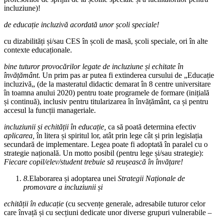
incluziune)!
de educație incluzivă acordată unor școli speciale!
cu dizabilități și/sau CES în școli de masă, școli speciale, ori în alte
contexte educaționale.
bine tuturor provocărilor legate de incluziune și echitate în
învățământ.
Un prim pas ar putea fi extinderea cursului de „Educație
incluzivă„ (de la masteratul didactic demarat în 8 centre universitare
în toamna anului 2020) pentru toate programele de formare (inițială
și continuă), inclusiv pentru titularizarea în învățământ, ca și pentru
accesul la funcții manageriale.
incluziunii și echității în educație,
ca să poată determina efectiv
aplicarea,
în litera și spiritul lor, atât prin lege cât și prin legislația
secundară de implementare. Legea poate fi adoptată în paralel cu o
strategie națională. Un motto posibil (pentru lege și/sau strategie):
Fiecare copil/elev/student trebuie să reușească în învățare!
8.
Elaborarea și adoptarea unei
Strategii Naționale de
promovare a incluziunii și
echității în educație
(cu secvențe generale, adresabile tuturor celor
care învață și cu secțiuni dedicate unor diverse grupuri vulnerabile –