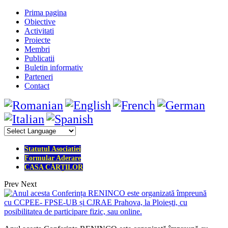
Prima pagina
Obiective
Activitati
Proiecte
Membri
Publicatii
Buletin informativ
Parteneri
Contact
Statutul Asociatiei
Formular Aderare
CASA CĂRȚILOR
Prev
Next