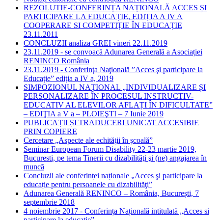
REZOLUTIE-CONFERINȚA NAȚIONALĂ ACCES ȘI
PARTICIPARE LA EDUCAȚIE, EDIȚIA A IV A
COOPERARE SI COMPETIȚIE ÎN EDUCAȚIE
23.11.2011
CONCLUZII analiza GREI vineri 22.11.2019
23.11.2019 - se convoacă Adunarea Generală a Asociației
RENINCO România
23.11.2019 - Conferinţa Naţională ”Acces şi participare la
Educaţie” ediţia a IV a, 2019
SIMPOZIONUL NAȚIONAL „INDIVIDUALIZARE ȘI
PERSONALIZARE ÎN PROCESUL INSTRUCTIV-
EDUCATIV AL ELEVILOR AFLAȚI ÎN DIFICULTATE”
– EDIŢIA a V a – PLOIEŞTI – 7 Iunie 2019
PUBLICAȚII ȘI TRADUCERI UNICAT ACCESIBIE
PRIN COPIERE
Cercetare „Aspecte ale echităţii în şcoală”
Seminar European Forum Disability 22-23 martie 2019,
Bucuresti, pe tema Tinerii cu dizabilităţi şi (ne) angajarea în
muncă
Concluzii ale conferinței naționale „Acces şi participare la
educație pentru persoanele cu dizabilităţi”
Adunarea Generală RENINCO – România, București, 7
septembrie 2018
4 noiembrie 2017 - Conferința Națională intitulată „Acces si
participare la educație”