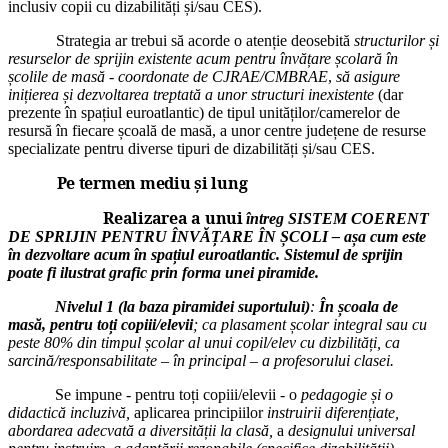
inclusiv copii cu dizabilități și/sau CES).
Strategia ar trebui să acorde o atenție deosebită
structurilor și
resurselor de sprijin existente acum pentru învățare școlară în
școlile de masă - coordonate de CJRAE/CMBRAE
,
să asigure
inițierea și dezvoltarea treptată a unor structuri inexistente
(dar
prezente în spațiul euroatlantic) de tipul unităților/camerelor de
resursă în fiecare școală de masă, a unor centre județene de resurse
specializate pentru diverse tipuri de dizabilități și/sau CES.
Pe termen mediu și lung
Realizarea a unui
întreg SISTEM COERENT
DE SPRIJIN PENTRU ÎNVĂȚARE ÎN ȘCOLI – așa cum este
în dezvoltare acum în spațiul euroatlantic. Sistemul de sprijin
poate fi ilustrat grafic prin forma unei piramide.
Nivelul 1 (la baza piramidei suportului)
:
În școala de
masă, pentru toți copiii/elevii
; ca plasament școlar integral sau cu
peste 80% din timpul școlar al unui copil/elev cu dizbilități, ca
sarcină/responsabilitate – în principal – a profesorului clasei.
Se impune - pentru toți copiii/elevii - o
pedagogie și o
didactică incluzivă,
aplicarea
principiilor
instruirii diferențiate,
abordarea adecvată a diversității la clasă,
a
designului universal