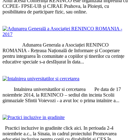
Anul acesta Conferința RENINCO este organizată împreună cu
CCPEE- FPSE-UB și CJRAE Prahova, la Ploiești, cu
posibilitatea de participare fizic, sau online.
Adunarea Generala a Asociației RENINCO
ROMANIA - Rețeaua Națională de Informare și Cooperare
pentru integrarea în comunitate a copiilor și tinerilor cu cerințe
educative speciale s-a desfășurat în data...
Intalnirea universitatilor si cercetarea Pe data de 17
noiembrie 2014, la RENINCO – sediul din incinta Scolii
gimnaziale Sfintii Voievozi - a avut loc o prima intalnire a...
Practici incluzive in gradinite click aici. In perioada 2-4
noiembrie a.c., la Sinaia, in cadrul proiectului Promovarea
educației incluzive pentru copii cu dizabilități și CES în