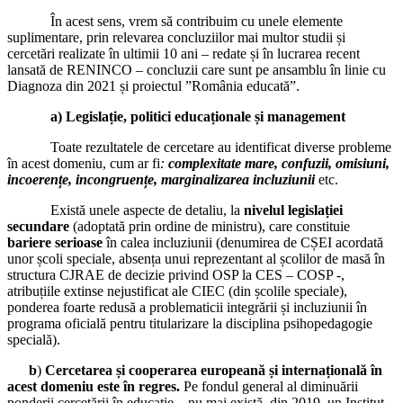
În acest sens, vrem să contribuim cu unele elemente
suplimentare, prin relevarea concluziilor mai multor studii și
cercetări realizate în ultimii 10 ani – redate și în lucrarea recent
lansată de RENINCO – concluzii care sunt pe ansamblu în linie cu
Diagnoza din 2021 și proiectul ”România educată”.
a) Legislație, politici educaționale și management
Toate rezultatele de cercetare au identificat diverse probleme
în acest domeniu, cum ar fi
:
complexitate mare, confuzii, omisiuni,
incoerențe, incongruențe, marginalizarea incluziunii
etc.
Există unele aspecte de detaliu, la
nivelul legislației
secundare
(adoptată prin ordine de ministru), care constituie
bariere serioase
în calea incluziunii (denumirea de CȘEI acordată
unor școli speciale, absența unui reprezentant al școlilor de masă în
structura CJRAE de decizie privind OSP la CES – COSP -,
atribuțiile extinse nejustificat ale CIEC (din școlile speciale),
ponderea foarte redusă a problematicii integrării și incluziunii în
programa oficială pentru titularizare la disciplina psihopedagogie
specială).
b
)
Cercetarea și cooperarea europeană și internațională în
acest domeniu este în regres.
Pe fondul general al diminuării
ponderii cercetării în educație – nu mai există, din 2019, un Institut