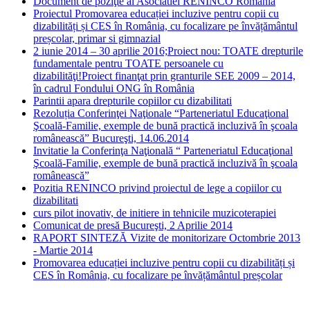
Document de poziţie al Asociatiei RENINCO Romania
Proiectul Promovarea educației incluzive pentru copii cu
dizabilități și CES în România, cu focalizare pe învățământul
preșcolar, primar si gimnazial
2 iunie 2014 – 30 aprilie 2016;Proiect nou: TOATE drepturile
fundamentale pentru TOATE persoanele cu
dizabilităţi!Proiect finanţat prin granturile SEE 2009 – 2014,
în cadrul Fondului ONG în România
Parintii apara drepturile copiilor cu dizabilitati
Rezoluția Conferinţei Naţionale “Parteneriatul Educaţional
Şcoală-Familie, exemple de bună practică incluzivă în şcoala
românească” Bucureşti, 14.06.2014
Invitatie la Conferinţa Naţională “ Parteneriatul Educaţional
Şcoală-Familie, exemple de bună practică incluzivă în şcoala
românească”
Pozitia RENINCO privind proiectul de lege a copiilor cu
dizabilitati
curs pilot inovativ, de initiere in tehnicile muzicoterapiei
Comunicat de presă Bucureşti, 2 Aprilie 2014
RAPORT SINTEZĂ Vizite de monitorizare Octombrie 2013
- Martie 2014
Promovarea educației incluzive pentru copii cu dizabilități și
CES în România, cu focalizare pe învățământul preșcolar