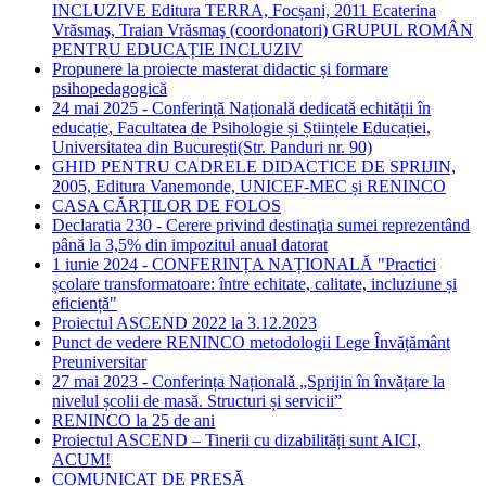
INCLUZIVE Editura TERRA, Focșani, 2011 Ecaterina
Vrăsmaş, Traian Vrăsmaş (coordonatori) GRUPUL ROMÂN
PENTRU EDUCAȚIE INCLUZIV
Propunere la proiecte masterat didactic și formare
psihopedagogică
24 mai 2025 - Conferință Națională dedicată echității în
educație, Facultatea de Psihologie și Științele Educației,
Universitatea din București(Str. Panduri nr. 90)
GHID PENTRU CADRELE DIDACTICE DE SPRIJIN,
2005, Editura Vanemonde, UNICEF-MEC și RENINCO
CASA CĂRȚILOR DE FOLOS
Declaratia 230 - Cerere privind destinaţia sumei reprezentând
până la 3,5% din impozitul anual datorat
1 iunie 2024 - CONFERINȚA NAȚIONALĂ "Practici
școlare transformatoare: între echitate, calitate, incluziune și
eficiență"
Proiectul ASCEND 2022 la 3.12.2023
Punct de vedere RENINCO metodologii Lege Învățământ
Preuniversitar
27 mai 2023 - Conferința Națională „Sprijin în învățare la
nivelul școlii de masă. Structuri și servicii”
RENINCO la 25 de ani
Proiectul ASCEND – Tinerii cu dizabilități sunt AICI,
ACUM!
COMUNICAT DE PRESĂ