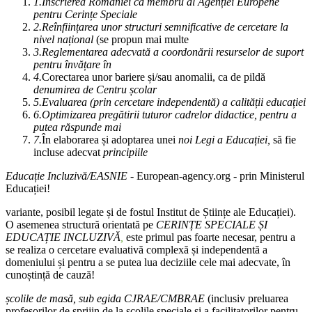
1.
Înscrierea României ca membru al Agenției Europene
pentru Cerințe Speciale
2.
Reînființarea unor structuri semnificative de cercetare la
nivel național
(se propun mai multe
3.
Reglementarea adecvată a coordonării resurselor de suport
pentru învățare în
4.
Corectarea unor bariere și/sau anomalii, ca de pildă
denumirea de Centru școlar
5.
Evaluarea (prin cercetare independentă) a calității educației
6.
Optimizarea pregătirii tuturor cadrelor didactice, pentru a
putea răspunde mai
7.
În elaborarea și adoptarea unei
noi Legi a Educației,
să fie
incluse adecvat
principiile
Educație Incluzivă/EASNIE
- European-agency.org - prin Ministerul
Educației!
variante, posibil legate și de fostul Institut de Științe ale Educației).
O asemenea structură orientată pe
CERINȚE SPECIALE ȘI
EDUCAȚIE INCLUZIVĂ
,
este primul pas foarte necesar, pentru a
se realiza o cercetare evaluativă complexă și independentă a
domeniului și pentru a se putea lua deciziile cele mai adecvate, în
cunoștință de cauză!
școlile de masă, sub egida CJRAE/CMBRAE
(inclusiv preluarea
profesorilor de sprijin de la școlile speciale și a facilitatorilor pentru