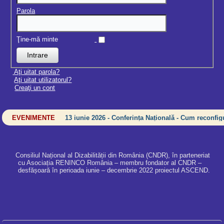
Parola
Ţine-mă minte
Aţi uitat parola?
Aţi uitat utilizatorul?
Creaţi un cont
EVENIMENTE
13 iunie 2026 - Conferința Națională - Cum reconfigu
Consiliul Național al Dizabilității din România (CNDR), în parteneriat
cu Asociația RENINCO România – membru fondator al CNDR –
desfășoară în perioada iunie – decembrie 2022 proiectul ASCEND.