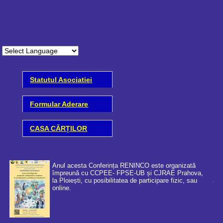
Statutul Asociatiei
Formular Aderare
CASA CĂRȚILOR
Anul acesta Conferința RENINCO este organizată
împreună cu CCPEE- FPSE-UB și CJRAE Prahova,
la Ploiești, cu posibilitatea de participare fizic, sau
online.
Coo
cer