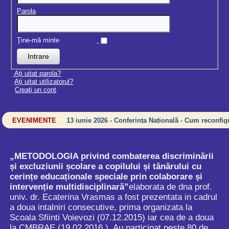
Parola
Ţine-mă minte
Aţi uitat parola?
Aţi uitat utilizatorul?
Creaţi un cont
EVENIMENTE
13 iunie 2026 - Conferința Națională - Cum reconfigu
„METODOLOGIA privind combaterea discriminării
și excluziunii școlare a copilului și tânărului cu
cerințe educaționale speciale prin colaborare și
intervenție multidisciplinară
”
elaborata de dna prof.
univ. dr. Ecaterina Vrasmas a fost prezentata in cadrul
a doua intalniri consecutive, prima organizata la
Scoala Sfiinti Voievozi (07.12.2015) iar cea de a doua
la CMBRAE (19.02.2016 ). Au participat peste 80 de