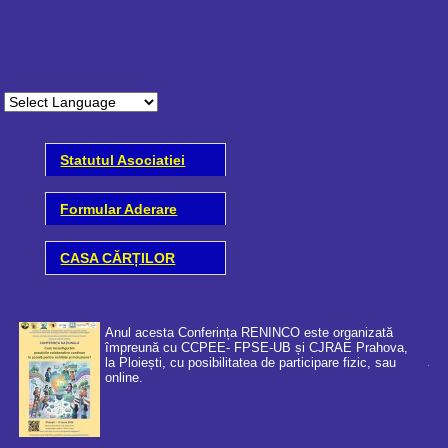
Statutul Asociatiei
Formular Aderare
CASA CĂRȚILOR
Anul acesta Conferința RENINCO este organizată
împreună cu CCPEE- FPSE-UB și CJRAE Prahova,
la Ploiești, cu posibilitatea de participare fizic, sau
online.
Coo
cer