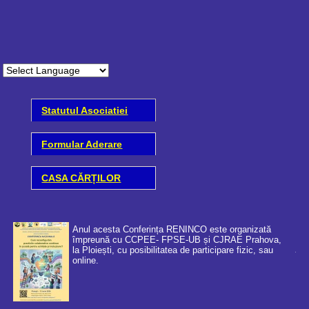
Statutul Asociatiei
Formular Aderare
CASA CĂRȚILOR
Anul acesta Conferința RENINCO este organizată
împreună cu CCPEE- FPSE-UB și CJRAE Prahova,
la Ploiești, cu posibilitatea de participare fizic, sau
online.
Coo
cer