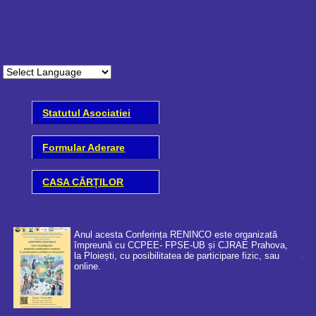
Statutul Asociatiei
Formular Aderare
CASA CĂRȚILOR
Anul acesta Conferința RENINCO este organizată
împreună cu CCPEE- FPSE-UB și CJRAE Prahova,
la Ploiești, cu posibilitatea de participare fizic, sau
online.
Coo
cer