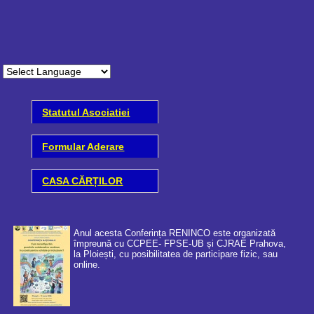
Statutul Asociatiei
Formular Aderare
CASA CĂRȚILOR
Anul acesta Conferința RENINCO este organizată
împreună cu CCPEE- FPSE-UB și CJRAE Prahova,
la Ploiești, cu posibilitatea de participare fizic, sau
online.