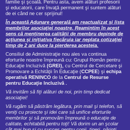
familie şi şcoală. Pentru asta, avem alături profesorii
şi educatorii, care învaţă permanent şi suntem alături
de ei când ne cer sprijinul!
În această Adunare generală am reactualizat şi lista
membrilor asociaţiei noastre. Reamintim în acest
sens că menţinerea calităţii de membru depinde de
acţiunea şi iniţiativa fiecăruia iar neplata cotizaţiei
timp de 2 ani duce la pierderea acesteia.
Consiliul de Administraţie nou ales va continua
eforturile noastre împreună cu: Grupul Român pentru
Educaţie Incluzivă
(GREI),
cu Centrul de Cercetare şi
Promovare a Echităţii în Educaţie (
CCPEE
) şi
echipa
operativă RENINCO
de la
Centrul de Resurse
pentru Educaţie Incluzivă .
Vă invităm să fiţi alături de noi, prin timp dedicat
asociaţiei!
Vă rugăm să păstrăm legătura, prin mail şi telefon, să
veniţi cu proiecte şi idei care să unifice eforturile
membrilor şi să promovăm împreună o educaţie de
calitate, echitabilă pentru toţi! Vă dorim un an şcolar
cât mai bun şi cu succes pentru copii, tineri, părinţi,