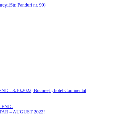
rești(Str. Panduri nr. 90)
ASCEND - 3.10.2022, București, hotel Continental
ASCEND.
AR – AUGUST 2022!