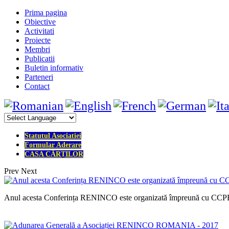
Prima pagina
Obiective
Activitati
Proiecte
Membri
Publicatii
Buletin informativ
Parteneri
Contact
Statutul Asociatiei
Formular Aderare
CASA CĂRȚILOR
Prev
Next
Anul acesta Conferința RENINCO este organizată împreună cu CCPEE- 