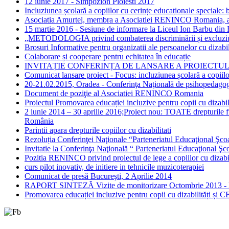
12 iunie 2017 - Simpozion Ploiesti 2017
Incluziunea școlară a copiilor cu cerințe educaționale speciale: b
Asociatia Amurtel, membra a Asociatiei RENINCO Romania, a lans
15 martie 2016 - Sesiune de informare la Liceul Ion Barbu din Bu
„METODOLOGIA privind combaterea discriminării și excluziunii șc
Brosuri Informative pentru organizatii ale persoanelor cu dizabil
Colaborare și cooperare pentru echitatea în educație
INVITAȚIE CONFERINȚA DE LANSARE A PROIECTULUI ”Parteneri
Comunicat lansare proiect - Focus: incluziunea școlară a copiilo
20-21.02.2015, Oradea - Conferinţa Naţională de psihopedagogie 
Document de poziţie al Asociatiei RENINCO Romania
Proiectul Promovarea educației incluzive pentru copii cu dizabil
2 iunie 2014 – 30 aprilie 2016;Proiect nou: TOATE drepturile 
România
Parintii apara drepturile copiilor cu dizabilitati
Rezoluția Conferinţei Naţionale “Parteneriatul Educaţional Şco
Invitatie la Conferinţa Naţională “ Parteneriatul Educaţional Ş
Pozitia RENINCO privind proiectul de lege a copiilor cu dizabil
curs pilot inovativ, de initiere in tehnicile muzicoterapiei
Comunicat de presă Bucureşti, 2 Aprilie 2014
RAPORT SINTEZĂ Vizite de monitorizare Octombrie 2013 - 
Promovarea educației incluzive pentru copii cu dizabilități și 