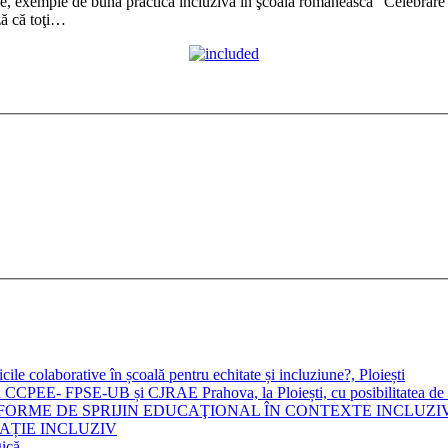
e, exemple de bună practică incluzivă în şcoala românească” Celebrare 
că toţi…
le colaborative în școală pentru echitate și incluziune?, Ploiești
CPEE- FPSE-UB și CJRAE Prahova, la Ploiești, cu posibilitatea de par
 ŞI FORME DE SPRIJIN EDUCAŢIONAL ÎN CONTEXTE INCLUZIVE Edi
CAȚIE INCLUZIV
gică