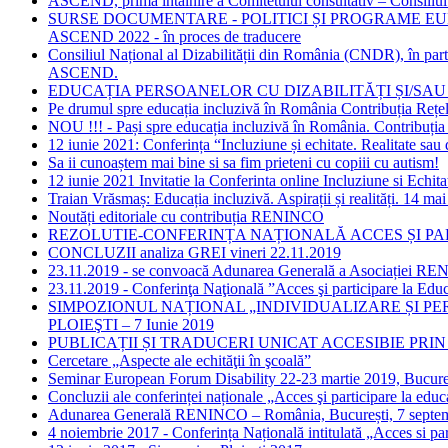
ASCEND, prima întâlnire a Comitetului consultativ – Consiliul 
SURSE DOCUMENTARE - POLITICI ȘI PROGRAME EU
ASCEND 2022 - în proces de traducere
Consiliul Național al Dizabilității din România (CNDR), în p
ASCEND.
EDUCAȚIA PERSOANELOR CU DIZABILITĂȚI ȘI/SAU 
Pe drumul spre educația incluzivă în România Contribuția R
NOU !!! - Pași spre educația incluzivă în România. Contribu
12 iunie 2021: Conferința “Incluziune și echitate. Realitate sau d
Sa ii cunoaștem mai bine si sa fim prieteni cu copiii cu autism!
12 iunie 2021 Invitatie la Conferinta online Incluziune si Echita
Traian Vrăsmaș: Educația incluzivă. Aspirații și realități. 14 ma
Noutăți editoriale cu contribuția RENINCO
REZOLUTIE-CONFERINȚA NAȚIONALĂ ACCES ȘI PARTI
CONCLUZII analiza GREI vineri 22.11.2019
23.11.2019 - se convoacă Adunarea Generală a Asociației 
23.11.2019 - Conferinţa Naţională ”Acces şi participare la Educ
SIMPOZIONUL NAȚIONAL „INDIVIDUALIZARE ȘI PERS
PLOIEŞTI – 7 Iunie 2019
PUBLICAȚII ȘI TRADUCERI UNICAT ACCESIBIE PRIN
Cercetare „Aspecte ale echităţii în şcoală”
Seminar European Forum Disability 22-23 martie 2019, Bucuresti
Concluzii ale conferinței naționale „Acces şi participare la educa
Adunarea Generală RENINCO – România, București, 7 septe
4 noiembrie 2017 - Conferința Națională intitulată „Acces si par