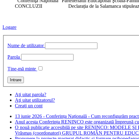
Conferinţa Naţională “Parteneriatul Educaţional Şcoală-Famili
CONCLUZII Declarația de la Salamanca stipulează 
Logare
Nume de utilizator
Parola
Ţine-mă minte
Aţi uitat parola?
Aţi uitat utilizatorul?
Creaţi un cont
13 iunie 2026 - Conferința Națională - Cum reconfigurăm practici
Anul acesta Conferința RENINCO este organizată împreună cu C
O nouă publicație accesibilă pe site RENINCO: MODELE
Vrăsmaş (coordonatori) GRUPUL ROMÂN PENTRU EDU
Propunere la proiecte masterat didactic și formare psihopedago