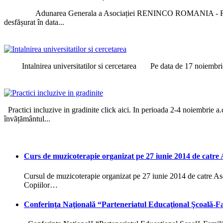
Adunarea Generala a Asociației RENINCO ROMANIA - Rețeaua Națion
desfășurat în data...
Intalnirea universitatilor si cercetarea Pe data de 17 noiembrie 201
Practici incluzive in gradinite click aici. In perioada 2-4 noiembrie a.
învățământul...
Curs de muzicoterapie organizat pe 27 iunie 2014 de catr
Cursul de muzicoterapie organizat pe 27 iunie 2014 de catre As
Copiilor…
Conferinţa Naţională “Parteneriatul Educaţional Şcoală-Fa