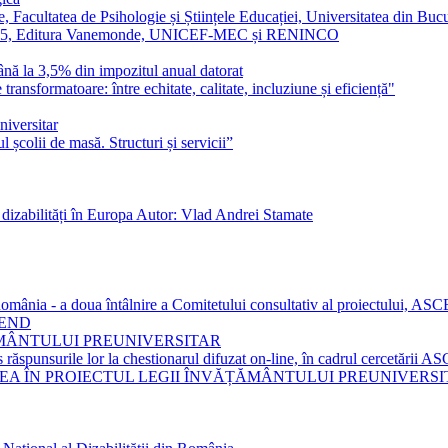
, Facultatea de Psihologie și Științele Educației, Universitatea din Bucu
 Editura Vanemonde, UNICEF-MEC și RENINCO
ână la 3,5% din impozitul anual datorat
ormatoare: între echitate, calitate, incluziune și eficiență"
iversitar
 școlii de masă. Structuri și servicii”
 dizabilități în Europa Autor: Vlad Andrei Stamate
din România - a doua întâlnire a Comitetului consultativ al proiectului, 
CEND
ȚĂMÂNTULUI PREUNIVERSITAR
s răspunsurile lor la chestionarul difuzat on-line, în cadrul cercetării 
EA ÎN PROIECTUL LEGII ÎNVĂȚĂMÂNTULUI PREUNIVERSIT