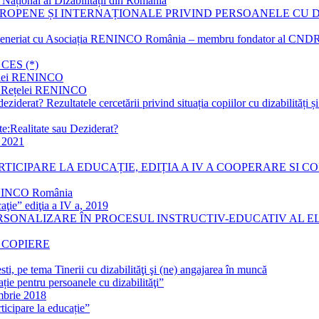
Național al Dizabilității din România
ROPENE ȘI INTERNAȚIONALE PRIVIND PERSOANELE CU DIZ
arteneriat cu Asociația RENINCO România – membru fondator al CNDR –
CES (*)
ețelei RENINCO
ția Rețelei RENINCO
eziderat? Rezultatele cercetării privind situația copiilor cu dizabilități 
te:Realitate sau Deziderat?
i 2021
CIPARE LA EDUCAȚIE, EDIȚIA A IV A COOPERARE SI COMP
RENINCO România
aţie” ediţia a IV a, 2019
ONALIZARE ÎN PROCESUL INSTRUCTIV-EDUCATIV AL ELEVI
 COPIERE
, pe tema Tinerii cu dizabilităţi şi (ne) angajarea în muncă
ție pentru persoanele cu dizabilităţi”
mbrie 2018
ticipare la educație”