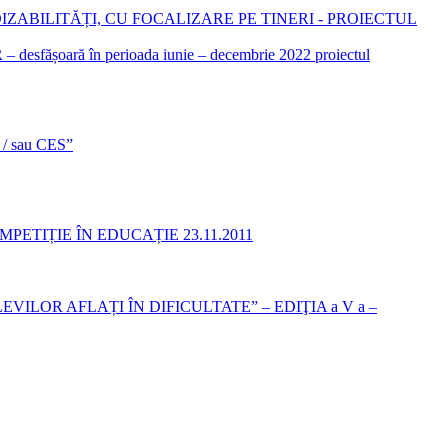
ABILITĂȚI, CU FOCALIZARE PE TINERI - PROIECTUL
 desfășoară în perioada iunie – decembrie 2022 proiectul
și / sau CES”
ETIȚIE ÎN EDUCAȚIE 23.11.2011
LOR AFLAȚI ÎN DIFICULTATE” – EDIŢIA a V a –