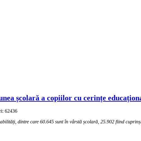
nea școlară a copiilor cu cerințe educaționa
ri: 62436
ilități, dintre care 60.645 sunt în vârstă școlară, 25.902 fiind cuprinș