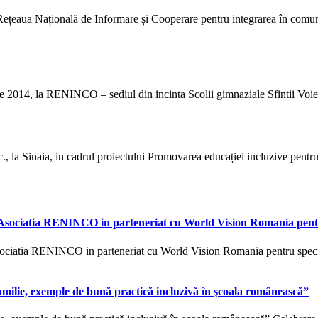
ală de Informare și Cooperare pentru integrarea în comunitate a c
4, la RENINCO – sediul din incinta Scolii gimnaziale Sfintii Voievozi
c., la Sinaia, in cadrul proiectului Promovarea educației incluzive pentr
e Asociatia RENINCO in parteneriat cu World Vision Romania pentr
ociatia RENINCO in parteneriat cu World Vision Romania pentru speciali
milie, exemple de bună practică incluzivă în şcoala românească”