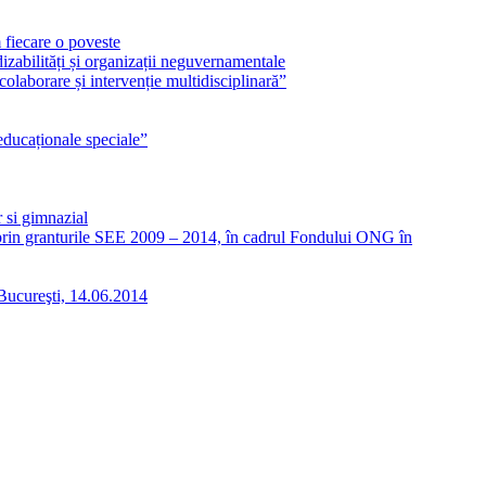
 fiecare o poveste
izabilități și organizații neguvernamentale
laborare și intervenție multidisciplinară”
ucaționale speciale”
 si gimnazial
 prin granturile SEE 2009 – 2014, în cadrul Fondului ONG în
 Bucureşti, 14.06.2014