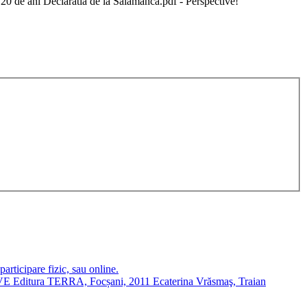
20 de ani Declaratia de la Salamanca.pdf - Perspective!
ticipare fizic, sau online.
tura TERRA, Focșani, 2011 Ecaterina Vrăsmaş, Traian