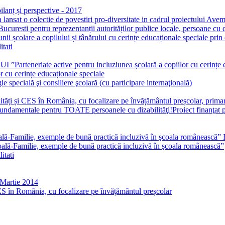
ilanț și perspective - 2017
at o colectie de povestiri pro-diversitate in cadrul proiectului Avem
curesti pentru reprezentanții autorităților publice locale, persoane cu d
olare a copilului și tânărului cu cerințe educaționale speciale prin co
itati
ate active pentru incluziunea școlară a copiilor cu cerințe ed
r cu cerințe educaționale speciale
specială şi consiliere şcolară (cu participare internaţională)
ități și CES în România, cu focalizare pe învățământul preșcolar, primar
fundamentale pentru TOATE persoanele cu dizabilităţi!Proiect finanţat
ală-Familie, exemple de bună practică incluzivă în şcoala românească”
coală-Familie, exemple de bună practică incluzivă în şcoala românească”
itati
Martie 2014
CES în România, cu focalizare pe învățământul preșcolar