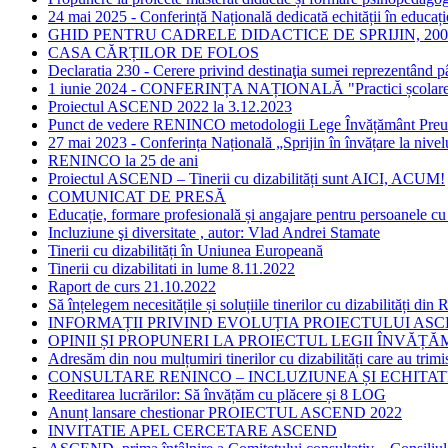
24 mai 2025 - Conferință Națională dedicată echității în educație
GHID PENTRU CADRELE DIDACTICE DE SPRIJIN, 2005,
CASA CĂRȚILOR DE FOLOS
Declaratia 230 - Cerere privind destinaţia sumei reprezentând p
1 iunie 2024 - CONFERINȚA NAȚIONALĂ "Practici școlare transf
Proiectul ASCEND 2022 la 3.12.2023
Punct de vedere RENINCO metodologii Lege Învățământ Preun
27 mai 2023 - Conferința Națională „Sprijin în învățare la nivelul
RENINCO la 25 de ani
Proiectul ASCEND – Tinerii cu dizabilități sunt AICI, ACUM!
COMUNICAT DE PRESĂ
Educație, formare profesională și angajare pentru persoanele cu
Incluziune şi diversitate , autor: Vlad Andrei Stamate
Tinerii cu dizabilități în Uniunea Europeană
Tinerii cu dizabilitati in lume 8.11.2022
Raport de curs 21.10.2022
Să înțelegem necesitățile și soluțiile tinerilor cu dizabilități 
INFORMAȚII PRIVIND EVOLUȚIA PROIECTULUI AS
OPINII ȘI PROPUNERI LA PROIECTUL LEGII ÎNVĂ
Adresăm din nou mulțumiri tinerilor cu dizabilități care au trimi
CONSULTARE RENINCO – INCLUZIUNEA ȘI ECHITAT
Reeditarea lucrărilor: Să învățăm cu plăcere și 8 LOG
Anunț lansare chestionar PROIECTUL ASCEND 2022
INVITATIE APEL CERCETARE ASCEND