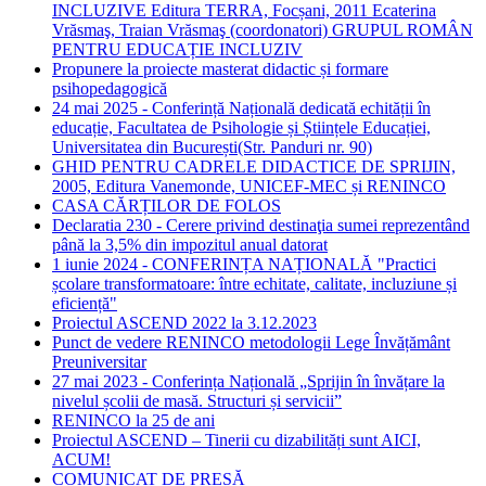
INCLUZIVE Editura TERRA, Focșani, 2011 Ecaterina
Vrăsmaş, Traian Vrăsmaş (coordonatori) GRUPUL ROMÂN
PENTRU EDUCAȚIE INCLUZIV
Propunere la proiecte masterat didactic și formare
psihopedagogică
24 mai 2025 - Conferință Națională dedicată echității în
educație, Facultatea de Psihologie și Științele Educației,
Universitatea din București(Str. Panduri nr. 90)
GHID PENTRU CADRELE DIDACTICE DE SPRIJIN,
2005, Editura Vanemonde, UNICEF-MEC și RENINCO
CASA CĂRȚILOR DE FOLOS
Declaratia 230 - Cerere privind destinaţia sumei reprezentând
până la 3,5% din impozitul anual datorat
1 iunie 2024 - CONFERINȚA NAȚIONALĂ "Practici
școlare transformatoare: între echitate, calitate, incluziune și
eficiență"
Proiectul ASCEND 2022 la 3.12.2023
Punct de vedere RENINCO metodologii Lege Învățământ
Preuniversitar
27 mai 2023 - Conferința Națională „Sprijin în învățare la
nivelul școlii de masă. Structuri și servicii”
RENINCO la 25 de ani
Proiectul ASCEND – Tinerii cu dizabilități sunt AICI,
ACUM!
COMUNICAT DE PRESĂ