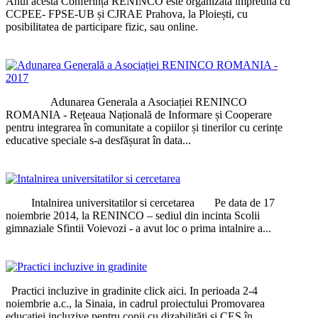
Anul acesta Conferința RENINCO este organizată împreună cu
CCPEE- FPSE-UB și CJRAE Prahova, la Ploiești, cu
posibilitatea de participare fizic, sau online.
Adunarea Generala a Asociației RENINCO
ROMANIA - Rețeaua Națională de Informare și Cooperare
pentru integrarea în comunitate a copiilor și tinerilor cu cerințe
educative speciale s-a desfășurat în data...
Intalnirea universitatilor si cercetarea Pe data de 17
noiembrie 2014, la RENINCO – sediul din incinta Scolii
gimnaziale Sfintii Voievozi - a avut loc o prima intalnire a...
Practici incluzive in gradinite click aici. In perioada 2-4
noiembrie a.c., la Sinaia, in cadrul proiectului Promovarea
educației incluzive pentru copii cu dizabilități și CES în