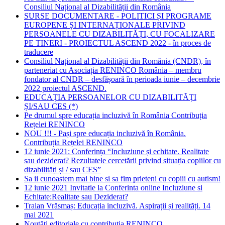
Consiliul Național al Dizabilității din România
SURSE DOCUMENTARE - POLITICI ȘI PROGRAME
EUROPENE ȘI INTERNAȚIONALE PRIVIND
PERSOANELE CU DIZABILITĂȚI, CU FOCALIZARE
PE TINERI - PROIECTUL ASCEND 2022 - în proces de
traducere
Consiliul Național al Dizabilității din România (CNDR), în
parteneriat cu Asociația RENINCO România – membru
fondator al CNDR – desfășoară în perioada iunie – decembrie
2022 proiectul ASCEND.
EDUCAȚIA PERSOANELOR CU DIZABILITĂȚI
ȘI/SAU CES (*)
Pe drumul spre educația incluzivă în România Contribuția
Rețelei RENINCO
NOU !!! - Pași spre educația incluzivă în România.
Contribuția Rețelei RENINCO
12 iunie 2021: Conferința “Incluziune și echitate. Realitate
sau deziderat? Rezultatele cercetării privind situația copiilor cu
dizabilități și / sau CES”
Sa ii cunoaștem mai bine si sa fim prieteni cu copiii cu autism!
12 iunie 2021 Invitatie la Conferinta online Incluziune si
Echitate:Realitate sau Deziderat?
Traian Vrăsmaș: Educația incluzivă. Aspirații și realități. 14
mai 2021
Noutăți editoriale cu contribuția RENINCO