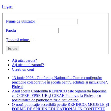
Logare
Nume de utilizator
Parola
Ţine-mă minte
Aţi uitat parola?
Aţi uitat utilizatorul?
Creaţi un cont
13 iunie 2026 - Conferința Națională - Cum reconfigurăm
practicile colaborative în școală pentru echitate și incluziune?,
Ploiești
Anul acesta Conferința RENINCO este organizată împreună
cu CCPEE- FPSE-UB și CJRAE Prahova, la Ploiești, cu
posibilitatea de participare fizic, sau online.
O nouă publicație accesibilă pe site RENINCO: MODELE ŞI
FORME DE SPRIJIN EDUCAŢIONAL ÎN CONTEXTE