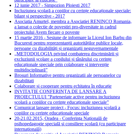
12 iunie 2017 - Simpozion Ploiesti 2017
Incluziunea școlară a copiilor cu cerințe educaționale speciale:
bilanț și perspective - 2017
Asociatia Amurtel, membra a Asociatiei RENINCO Romania,
a lansat o colectie de povestiri pro-diversitate in cadrul
proiectului Avem fiecare o poveste
15 martie 2016 - Sesiune de informare la Liceul Ion Barbu din
Bucuresti pentru reprezentanții autorităților publice locale,
persoane cu dizabilități și organizații neguvernamentale
„METODOLOGIA privind combaterea discriminării și
excluziunii școlare a copilului și tânărului cu cerințe
educaționale speciale prin colaborare și intervenție
multidisciplinară”
Brosuri Informative pentru organizatii ale persoanelor cu
dizabilitati
Colaborare și cooperare pentru echitatea în educație
INVITAȚIE CONFERINȚA DE LANSARE A
PROIECTULUI ”Parteneriate active pentru incluziunea
școlară a copiilor cu cerințe educaționale speciale”
Comunicat lansare proiect - Focus: incluziunea școlară a
copiilor cu cerințe educaționale speciale
20-21.02.2015, Oradea - Conferinţa Naţională de
psihopedagogie specială şi consiliere şcolară (cu participare
internaţională)