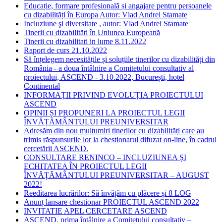
Educație, formare profesională și angajare pentru persoanele
cu dizabilități în Europa Autor: Vlad Andrei Stamate
Incluziune şi diversitate , autor: Vlad Andrei Stamate
Tinerii cu dizabilități în Uniunea Europeană
Tinerii cu dizabilitati in lume 8.11.2022
Raport de curs 21.10.2022
Să înțelegem necesitățile și soluțiile tinerilor cu dizabilități din
România - a doua întâlnire a Comitetului consultativ al
proiectului, ASCEND - 3.10.2022, București, hotel
Continental
INFORMAȚII PRIVIND EVOLUȚIA PROIECTULUI
ASCEND
OPINII ȘI PROPUNERI LA PROIECTUL LEGII
ÎNVĂȚĂMÂNTULUI PREUNIVERSITAR
Adresăm din nou mulțumiri tinerilor cu dizabilități care au
trimis răspunsurile lor la chestionarul difuzat on-line, în cadrul
cercetării ASCEND.
CONSULTARE RENINCO – INCLUZIUNEA ȘI
ECHITATEA ÎN PROIECTUL LEGII
ÎNVĂȚĂMÂNTULUI PREUNIVERSITAR – AUGUST
2022!
Reeditarea lucrărilor: Să învățăm cu plăcere și 8 LOG
Anunț lansare chestionar PROIECTUL ASCEND 2022
INVITATIE APEL CERCETARE ASCEND
ASCEND, prima întâlnire a Comitetului consultativ –