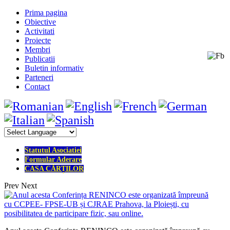
Prima pagina
Obiective
Activitati
Proiecte
Membri
Publicatii
Buletin informativ
Parteneri
Contact
Statutul Asociatiei
Formular Aderare
CASA CĂRȚILOR
Prev
Next