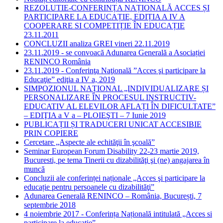
REZOLUTIE-CONFERINȚA NAȚIONALĂ ACCES ȘI
PARTICIPARE LA EDUCAȚIE, EDIȚIA A IV A
COOPERARE SI COMPETIȚIE ÎN EDUCAȚIE
23.11.2011
CONCLUZII analiza GREI vineri 22.11.2019
23.11.2019 - se convoacă Adunarea Generală a Asociației
RENINCO România
23.11.2019 - Conferinţa Naţională ”Acces şi participare la
Educaţie” ediţia a IV a, 2019
SIMPOZIONUL NAȚIONAL „INDIVIDUALIZARE ȘI
PERSONALIZARE ÎN PROCESUL INSTRUCTIV-
EDUCATIV AL ELEVILOR AFLAȚI ÎN DIFICULTATE”
– EDIŢIA a V a – PLOIEŞTI – 7 Iunie 2019
PUBLICAȚII ȘI TRADUCERI UNICAT ACCESIBIE
PRIN COPIERE
Cercetare „Aspecte ale echităţii în şcoală”
Seminar European Forum Disability 22-23 martie 2019,
Bucuresti, pe tema Tinerii cu dizabilităţi şi (ne) angajarea în
muncă
Concluzii ale conferinței naționale „Acces şi participare la
educație pentru persoanele cu dizabilităţi”
Adunarea Generală RENINCO – România, București, 7
septembrie 2018
4 noiembrie 2017 - Conferința Națională intitulată „Acces si
participare la educație”