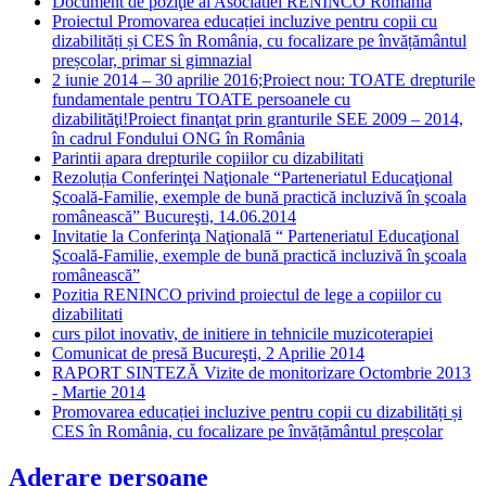
Document de poziţie al Asociatiei RENINCO Romania
Proiectul Promovarea educației incluzive pentru copii cu
dizabilități și CES în România, cu focalizare pe învățământul
preșcolar, primar si gimnazial
2 iunie 2014 – 30 aprilie 2016;Proiect nou: TOATE drepturile
fundamentale pentru TOATE persoanele cu
dizabilităţi!Proiect finanţat prin granturile SEE 2009 – 2014,
în cadrul Fondului ONG în România
Parintii apara drepturile copiilor cu dizabilitati
Rezoluția Conferinţei Naţionale “Parteneriatul Educaţional
Şcoală-Familie, exemple de bună practică incluzivă în şcoala
românească” Bucureşti, 14.06.2014
Invitatie la Conferinţa Naţională “ Parteneriatul Educaţional
Şcoală-Familie, exemple de bună practică incluzivă în şcoala
românească”
Pozitia RENINCO privind proiectul de lege a copiilor cu
dizabilitati
curs pilot inovativ, de initiere in tehnicile muzicoterapiei
Comunicat de presă Bucureşti, 2 Aprilie 2014
RAPORT SINTEZĂ Vizite de monitorizare Octombrie 2013
- Martie 2014
Promovarea educației incluzive pentru copii cu dizabilități și
CES în România, cu focalizare pe învățământul preșcolar
Aderare persoane