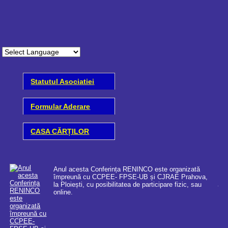
Statutul Asociatiei
Formular Aderare
CASA CĂRȚILOR
Anul acesta Conferința RENINCO este organizată
împreună cu CCPEE- FPSE-UB și CJRAE Prahova,
la Ploiești, cu posibilitatea de participare fizic, sau
online.
Coo
cer