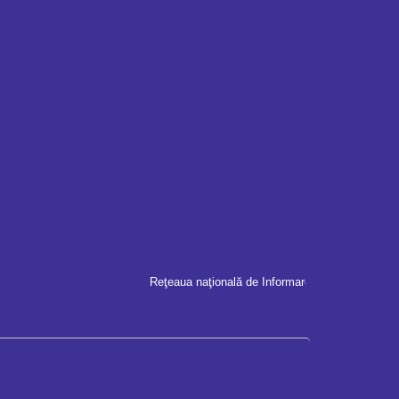
Reţeaua naţională de Informare şi Comunicare pent