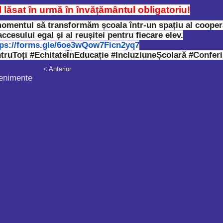
 lăsat în urmă în învățământul obligatoriu!
mentul să transformăm școala într-un spațiu al cooperări
accesului egal și al reușitei pentru fiecare elev.
tps://forms.gle/6oe3wQow7Ficn2yq7
truToți #EchitateÎnEducație #IncluziuneȘcolară #Confer
< Anterior
enimente