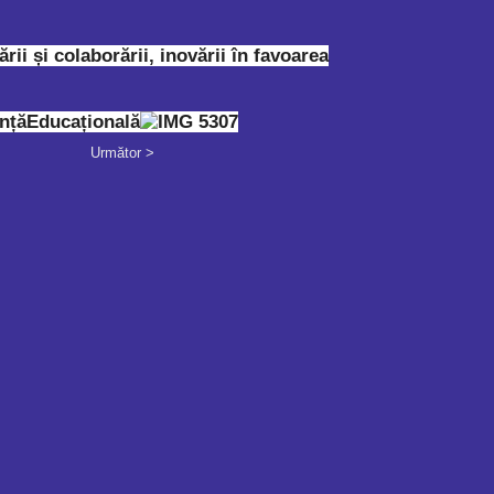
i și colaborării, inovării în favoarea
ințăEducațională
Următor >