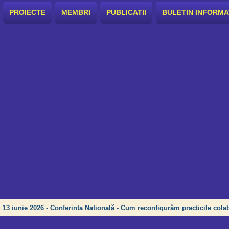
PROIECTE
MEMBRI
PUBLICATII
BULETIN INFORMA
13 iunie 2026 - Conferința Națională - Cum reconfigurăm practicile colab