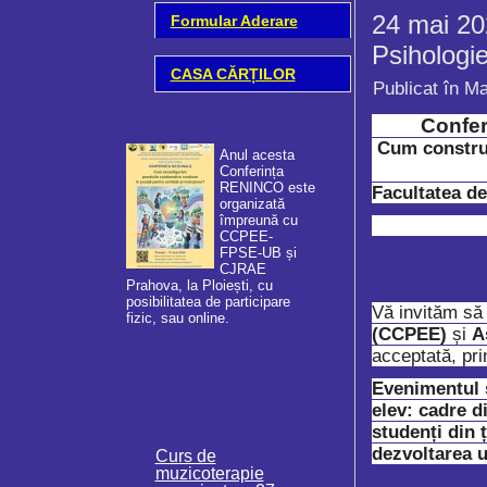
24 mai 202
Formular Aderare
Psihologie
CASA CĂRȚILOR
Publicat în Ma
Confer
Cum construim
Anul acesta
Conferința
RENINCO este
Facultatea de
organizată
împreună cu
(Str.
CCPEE-
FPSE-UB și
Adunarea Gene
CJRAE
a Asociației RENINCO
Prahova, la Ploiești, cu
ROMANIA - Rețeaua
posibilitatea de participare
Vă invităm să 
Națională de Informare 
fizic, sau online.
Cooperare pentru integr
(CCPEE)
și
A
comunitate a copiilor și
acceptată, prin
tinerilor cu cerințe educ
speciale s-a desfășurat
Evenimentul s
data...
elev: cadre d
studenți din ț
dezvoltarea u
Curs de
muzicoterapie