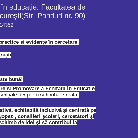
 în educație, Facultatea de
curești(Str. Panduri nr. 90)
 14352
ractice și evidențe în cercetare
.
rești
ste bună!
re și Promovare a Echității în Educație
sențiale despre o schimbare reală,
ivă, echitabilă,incluzivă și centrată pe
opezi, consilieri școlari, cercetători și
 schimb de idei și să contribui la