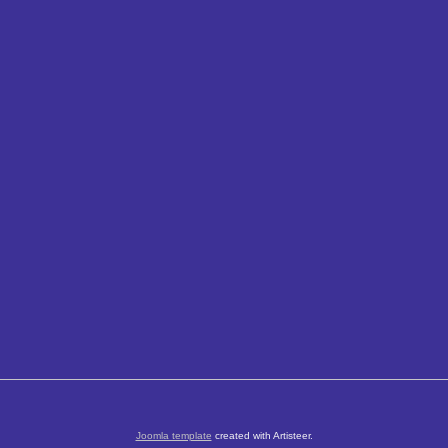
Joomla template
created with Artisteer.