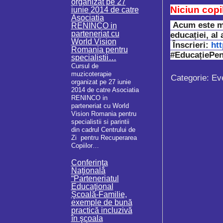
organizat pe 27
Niciun copil
iunie 2014 de catre
Asociatia
Acum este mo
RENINCO in
parteneriat cu
educației, al 
World Vision
Înscrieri:
ht
Romania pentru
#EducațiePen
specialistii…
Cursul de
muzicoterapie
Categorie:
Ev
organizat pe 27 iunie
2014 de catre Asociatia
RENINCO in
parteneriat cu World
Vision Romania pentru
specialistii si parintii
din cadrul Centrului de
Zi pentru Recuperarea
Copiilor…
Conferinţa
Naţională
“Parteneriatul
Educaţional
Şcoală-Familie,
exemple de bună
practică incluzivă
în şcoala