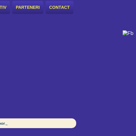
TIV
PARTENERI
CONTACT
orative în școală pentru echitate și incluziune?, Ploiești