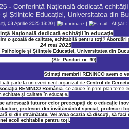
5 - Conferință Națională dedicată echității
 și Științele Educației, Universitatea din Bu
rți, 08 Aprilie 2025 18:20
|
|
| Afişări:
in
ță
Na
ț
ional
ă
dedicat
ă
echit
ăț
ii în educa
ț
ie
 o școală de calitate, echitabilă pentru toți? Abordări p
24 mai 2025
 Psihologie și Științele Educației, Universitatea din Bucu
 Panduri nr. 90)
rala
Intalnirea universitatilor
Practici incluzive in gradinite
Stimați membrii RENINCO avem o ve
si cercetarea Pe data de
click aici. In perioada 2-4
17 noiembrie 2014, la
noiembrie a.c., la Sinaia, in
luați parte la un eveniment organizat de
Centrul de Cerceta
și
RENINCO – sediul din incinta
cadrul proiectului Promovarea
area în
sociația RENINCO România
, ce aduce în prim-plan teme e
Scolii gimnaziale Sfintii
educației incluzive pentru
 echitate și calitate în educație.
Voievozi - a avut loc o prima
copii cu dizabilități și CES în
ative
intalnire a...
România, cu focalizare pe
 în
e adresează tuturor celor preocupați de o educație inovat
învățământul...
idactice, profesori din învățământul special, profesori log
ară și din străinătate. Vei avea ocazia să discuți, să faci
nei școli echitabile pentru toți.