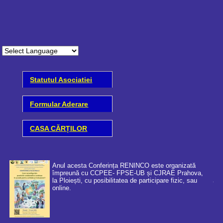
Statutul Asociatiei
Formular Aderare
CASA CĂRȚILOR
Anul acesta Conferința RENINCO este organizată
împreună cu CCPEE- FPSE-UB și CJRAE Prahova,
la Ploiești, cu posibilitatea de participare fizic, sau
online.
Coo
cer