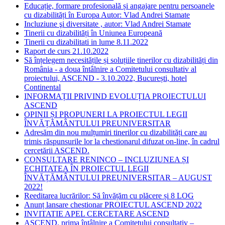
Educație, formare profesională și angajare pentru persoanele
cu dizabilități în Europa Autor: Vlad Andrei Stamate
Incluziune şi diversitate , autor: Vlad Andrei Stamate
Tinerii cu dizabilități în Uniunea Europeană
Tinerii cu dizabilitati in lume 8.11.2022
Raport de curs 21.10.2022
Să înțelegem necesitățile și soluțiile tinerilor cu dizabilități din
România - a doua întâlnire a Comitetului consultativ al
proiectului, ASCEND - 3.10.2022, București, hotel
Continental
INFORMAȚII PRIVIND EVOLUȚIA PROIECTULUI
ASCEND
OPINII ȘI PROPUNERI LA PROIECTUL LEGII
ÎNVĂȚĂMÂNTULUI PREUNIVERSITAR
Adresăm din nou mulțumiri tinerilor cu dizabilități care au
trimis răspunsurile lor la chestionarul difuzat on-line, în cadrul
cercetării ASCEND.
CONSULTARE RENINCO – INCLUZIUNEA ȘI
ECHITATEA ÎN PROIECTUL LEGII
ÎNVĂȚĂMÂNTULUI PREUNIVERSITAR – AUGUST
2022!
Reeditarea lucrărilor: Să învățăm cu plăcere și 8 LOG
Anunț lansare chestionar PROIECTUL ASCEND 2022
INVITATIE APEL CERCETARE ASCEND
ASCEND, prima întâlnire a Comitetului consultativ –