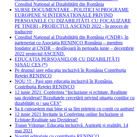
Consiliul Național al Dizabilității din România
SURSE DOCUMENTARE - POLITICI ȘI PROGRAME
EUROPENE ȘI INTERNAȚIONALE PRIVIND
PERSOANELE CU DIZABILITĂȚI, CU FOCALIZARE
PE TINERI - PROIECTUL ASCEND 2022 - în proces de
traducere
Consiliul Național al Dizabilității din România (CNDR), în
parteneriat cu Asociația RENINCO România – membru
fondator al CNDR – desfășoară în perioada iunie – decembrie
2022 proiectul ASCEND.
EDUCAȚIA PERSOANELOR CU DIZABILITĂȚI
ȘI/SAU CES (*)
Pe drumul spre educația incluzivă în România Contribuția
Rețelei RENINCO
NOU !!! - Pași spre educația incluzivă în România.
Contribuția Rețelei RENINCO
12 iunie 2021: Conferința “Incluziune și echitate. Realitate
sau deziderat? Rezultatele cercetării privind situația copiilor cu
dizabilități și / sau CES”
Sa ii cunoaștem mai bine si sa fim prieteni cu copiii cu autism!
12 iunie 2021 Invitatie la Conferinta online Incluziune si
Echitate:Realitate sau Deziderat?
Traian Vrăsmaș: Educația incluzivă. Aspirații și realități. 14
mai 2021
Noutăți editoriale cu contribuția RENINCO