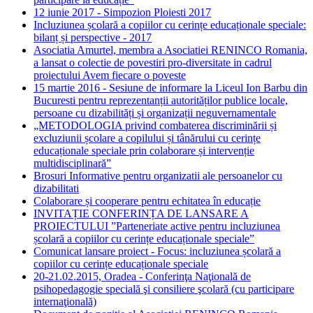
12 iunie 2017 - Simpozion Ploiesti 2017
Incluziunea școlară a copiilor cu cerințe educaționale speciale:
bilanț și perspective - 2017
Asociatia Amurtel, membra a Asociatiei RENINCO Romania,
a lansat o colectie de povestiri pro-diversitate in cadrul
proiectului Avem fiecare o poveste
15 martie 2016 - Sesiune de informare la Liceul Ion Barbu din
Bucuresti pentru reprezentanții autorităților publice locale,
persoane cu dizabilități și organizații neguvernamentale
„METODOLOGIA privind combaterea discriminării și
excluziunii școlare a copilului și tânărului cu cerințe
educaționale speciale prin colaborare și intervenție
multidisciplinară”
Brosuri Informative pentru organizatii ale persoanelor cu
dizabilitati
Colaborare și cooperare pentru echitatea în educație
INVITAȚIE CONFERINȚA DE LANSARE A
PROIECTULUI ”Parteneriate active pentru incluziunea
școlară a copiilor cu cerințe educaționale speciale”
Comunicat lansare proiect - Focus: incluziunea școlară a
copiilor cu cerințe educaționale speciale
20-21.02.2015, Oradea - Conferinţa Naţională de
psihopedagogie specială şi consiliere şcolară (cu participare
internaţională)