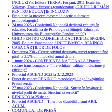
INCLUZIVE Editura TERRA, Focșani, 2011 Ecaterina
Vrăsmaş, Traian Vrăsmaş (coordonatori) GRUPUL ROMÂN
PENTRU EDUCAȚIE INCLUZIV
Propunere la proiecte masterat didactic și formare
psihopedagogică
24 mai 2025 - Conferință Națională dedicată echității în
educație, Facultatea de Psihologie și Științele Educației,
Universitatea din București(Str. Panduri nr. 90)
GHID PENTRU CADRELE DIDACTICE DE SPRIJIN,
2005, Editura Vanemonde, UNICEF-MEC și RENINCO
CASA CĂRȚILOR DE FOLOS
Declaratia 230 - Cerere privind destinaţia sumei reprezentând
până la 3,5% din impozitul anual datorat
1 iunie 2024 - CONFERINȚA NAȚIONALĂ "Practici
școlare transformatoare: între echitate, calitate, incluziune și
eficiență"
Proiectul ASCEND 2022 la 3.12.2023
Punct de vedere RENINCO metodologii Lege Învățământ
Preuniversitar
27 mai 2023 - Conferința Națională „Sprijin în învățare la
nivelul școlii de masă. Structuri și servicii”
RENINCO la 25 de ani
Proiectul ASCEND – Tinerii cu dizabilități sunt AICI,
ACUM!
COMUNICAT DE PRESĂ