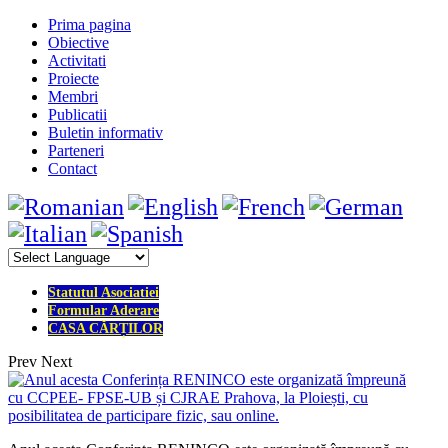
Prima pagina
Obiective
Activitati
Proiecte
Membri
Publicatii
Buletin informativ
Parteneri
Contact
Statutul Asociatiei
Formular Aderare
CASA CĂRȚILOR
Prev
Next