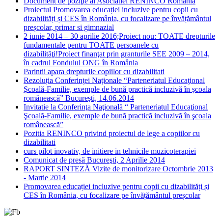
Document de poziţie al Asociatiei RENINCO Romania
Proiectul Promovarea educației incluzive pentru copii cu
dizabilități și CES în România, cu focalizare pe învățământul
preșcolar, primar si gimnazial
2 iunie 2014 – 30 aprilie 2016;Proiect nou: TOATE drepturile
fundamentale pentru TOATE persoanele cu
dizabilităţi!Proiect finanţat prin granturile SEE 2009 – 2014,
în cadrul Fondului ONG în România
Parintii apara drepturile copiilor cu dizabilitati
Rezoluția Conferinţei Naţionale “Parteneriatul Educaţional
Şcoală-Familie, exemple de bună practică incluzivă în şcoala
românească” Bucureşti, 14.06.2014
Invitatie la Conferinţa Naţională “ Parteneriatul Educaţional
Şcoală-Familie, exemple de bună practică incluzivă în şcoala
românească”
Pozitia RENINCO privind proiectul de lege a copiilor cu
dizabilitati
curs pilot inovativ, de initiere in tehnicile muzicoterapiei
Comunicat de presă Bucureşti, 2 Aprilie 2014
RAPORT SINTEZĂ Vizite de monitorizare Octombrie 2013
- Martie 2014
Promovarea educației incluzive pentru copii cu dizabilități și
CES în România, cu focalizare pe învățământul preșcolar