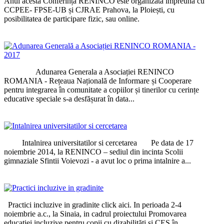
Anul acesta Conferința RENINCO este organizată împreună cu
CCPEE- FPSE-UB și CJRAE Prahova, la Ploiești, cu
posibilitatea de participare fizic, sau online.
Adunarea Generala a Asociației RENINCO
ROMANIA - Rețeaua Națională de Informare și Cooperare
pentru integrarea în comunitate a copiilor și tinerilor cu cerințe
educative speciale s-a desfășurat în data...
Intalnirea universitatilor si cercetarea Pe data de 17
noiembrie 2014, la RENINCO – sediul din incinta Scolii
gimnaziale Sfintii Voievozi - a avut loc o prima intalnire a...
Practici incluzive in gradinite click aici. In perioada 2-4
noiembrie a.c., la Sinaia, in cadrul proiectului Promovarea
educației incluzive pentru copii cu dizabilități și CES în