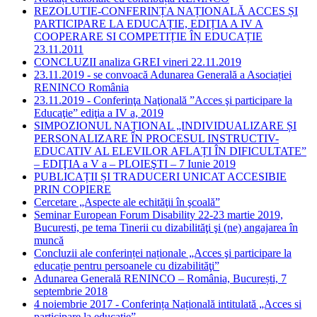
REZOLUTIE-CONFERINȚA NAȚIONALĂ ACCES ȘI
PARTICIPARE LA EDUCAȚIE, EDIȚIA A IV A
COOPERARE SI COMPETIȚIE ÎN EDUCAȚIE
23.11.2011
CONCLUZII analiza GREI vineri 22.11.2019
23.11.2019 - se convoacă Adunarea Generală a Asociației
RENINCO România
23.11.2019 - Conferinţa Naţională ”Acces şi participare la
Educaţie” ediţia a IV a, 2019
SIMPOZIONUL NAȚIONAL „INDIVIDUALIZARE ȘI
PERSONALIZARE ÎN PROCESUL INSTRUCTIV-
EDUCATIV AL ELEVILOR AFLAȚI ÎN DIFICULTATE”
– EDIŢIA a V a – PLOIEŞTI – 7 Iunie 2019
PUBLICAȚII ȘI TRADUCERI UNICAT ACCESIBIE
PRIN COPIERE
Cercetare „Aspecte ale echităţii în şcoală”
Seminar European Forum Disability 22-23 martie 2019,
Bucuresti, pe tema Tinerii cu dizabilităţi şi (ne) angajarea în
muncă
Concluzii ale conferinței naționale „Acces şi participare la
educație pentru persoanele cu dizabilităţi”
Adunarea Generală RENINCO – România, București, 7
septembrie 2018
4 noiembrie 2017 - Conferința Națională intitulată „Acces si
participare la educație”