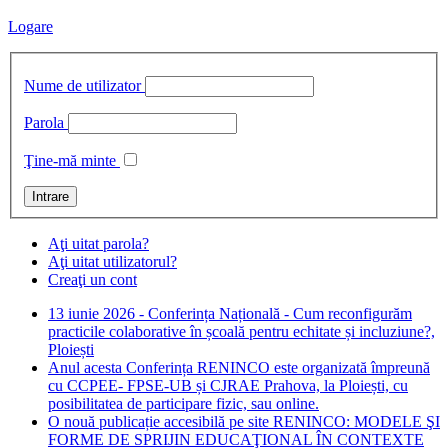
Logare
Nume de utilizator
Parola
Ţine-mă minte
Aţi uitat parola?
Aţi uitat utilizatorul?
Creaţi un cont
13 iunie 2026 - Conferința Națională - Cum reconfigurăm
practicile colaborative în școală pentru echitate și incluziune?,
Ploiești
Anul acesta Conferința RENINCO este organizată împreună
cu CCPEE- FPSE-UB și CJRAE Prahova, la Ploiești, cu
posibilitatea de participare fizic, sau online.
O nouă publicație accesibilă pe site RENINCO: MODELE ŞI
FORME DE SPRIJIN EDUCAŢIONAL ÎN CONTEXTE