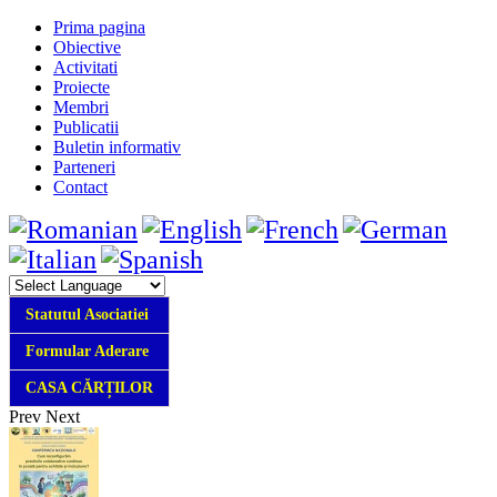
Prima pagina
Obiective
Activitati
Proiecte
Membri
Publicatii
Buletin informativ
Parteneri
Contact
Statutul Asociatiei
Formular Aderare
CASA CĂRȚILOR
Prev
Next