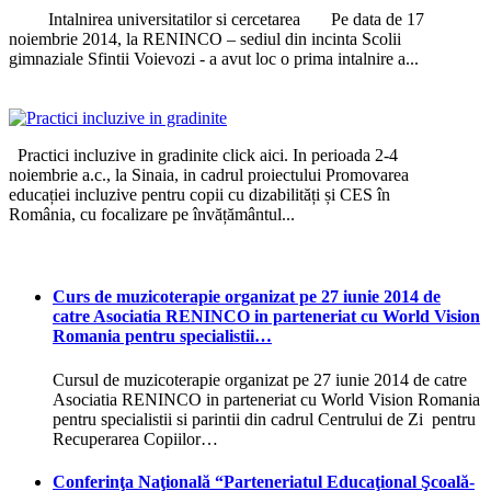
Intalnirea universitatilor si cercetarea Pe data de 17
noiembrie 2014, la RENINCO – sediul din incinta Scolii
gimnaziale Sfintii Voievozi - a avut loc o prima intalnire a...
Practici incluzive in gradinite click aici. In perioada 2-4
noiembrie a.c., la Sinaia, in cadrul proiectului Promovarea
educației incluzive pentru copii cu dizabilități și CES în
România, cu focalizare pe învățământul...
Curs de muzicoterapie organizat pe 27 iunie 2014 de
catre Asociatia RENINCO in parteneriat cu World Vision
Romania pentru specialistii…
Cursul de muzicoterapie organizat pe 27 iunie 2014 de catre
Asociatia RENINCO in parteneriat cu World Vision Romania
pentru specialistii si parintii din cadrul Centrului de Zi pentru
Recuperarea Copiilor…
Conferinţa Naţională “Parteneriatul Educaţional Şcoală-