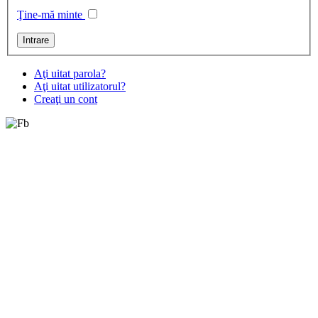
Ţine-mă minte
Aţi uitat parola?
Aţi uitat utilizatorul?
Creaţi un cont