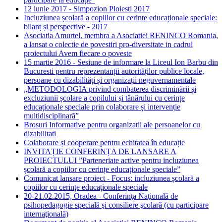
12 iunie 2017 - Simpozion Ploiesti 2017
Incluziunea școlară a copiilor cu cerințe educaționale speciale:
bilanț și perspective - 2017
Asociatia Amurtel, membra a Asociatiei RENINCO Romania,
a lansat o colectie de povestiri pro-diversitate in cadrul
proiectului Avem fiecare o poveste
15 martie 2016 - Sesiune de informare la Liceul Ion Barbu din
Bucuresti pentru reprezentanții autorităților publice locale,
persoane cu dizabilități și organizații neguvernamentale
„METODOLOGIA privind combaterea discriminării și
excluziunii școlare a copilului și tânărului cu cerințe
educaționale speciale prin colaborare și intervenție
multidisciplinară”
Brosuri Informative pentru organizatii ale persoanelor cu
dizabilitati
Colaborare și cooperare pentru echitatea în educație
INVITAȚIE CONFERINȚA DE LANSARE A
PROIECTULUI ”Parteneriate active pentru incluziunea
școlară a copiilor cu cerințe educaționale speciale”
Comunicat lansare proiect - Focus: incluziunea școlară a
copiilor cu cerințe educaționale speciale
20-21.02.2015, Oradea - Conferinţa Naţională de
psihopedagogie specială şi consiliere şcolară (cu participare
internaţională)