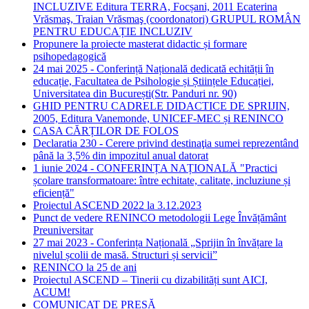
INCLUZIVE Editura TERRA, Focșani, 2011 Ecaterina
Vrăsmaş, Traian Vrăsmaş (coordonatori) GRUPUL ROMÂN
PENTRU EDUCAȚIE INCLUZIV
Propunere la proiecte masterat didactic și formare
psihopedagogică
24 mai 2025 - Conferință Națională dedicată echității în
educație, Facultatea de Psihologie și Științele Educației,
Universitatea din București(Str. Panduri nr. 90)
GHID PENTRU CADRELE DIDACTICE DE SPRIJIN,
2005, Editura Vanemonde, UNICEF-MEC și RENINCO
CASA CĂRȚILOR DE FOLOS
Declaratia 230 - Cerere privind destinaţia sumei reprezentând
până la 3,5% din impozitul anual datorat
1 iunie 2024 - CONFERINȚA NAȚIONALĂ "Practici
școlare transformatoare: între echitate, calitate, incluziune și
eficiență"
Proiectul ASCEND 2022 la 3.12.2023
Punct de vedere RENINCO metodologii Lege Învățământ
Preuniversitar
27 mai 2023 - Conferința Națională „Sprijin în învățare la
nivelul școlii de masă. Structuri și servicii”
RENINCO la 25 de ani
Proiectul ASCEND – Tinerii cu dizabilități sunt AICI,
ACUM!
COMUNICAT DE PRESĂ