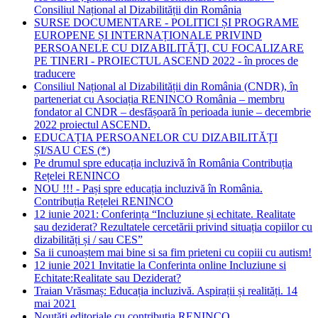
Consiliul Național al Dizabilității din România
SURSE DOCUMENTARE - POLITICI ȘI PROGRAME
EUROPENE ȘI INTERNAȚIONALE PRIVIND
PERSOANELE CU DIZABILITĂȚI, CU FOCALIZARE
PE TINERI - PROIECTUL ASCEND 2022 - în proces de
traducere
Consiliul Național al Dizabilității din România (CNDR), în
parteneriat cu Asociația RENINCO România – membru
fondator al CNDR – desfășoară în perioada iunie – decembrie
2022 proiectul ASCEND.
EDUCAȚIA PERSOANELOR CU DIZABILITĂȚI
ȘI/SAU CES (*)
Pe drumul spre educația incluzivă în România Contribuția
Rețelei RENINCO
NOU !!! - Pași spre educația incluzivă în România.
Contribuția Rețelei RENINCO
12 iunie 2021: Conferința “Incluziune și echitate. Realitate
sau deziderat? Rezultatele cercetării privind situația copiilor cu
dizabilități și / sau CES”
Sa ii cunoaștem mai bine si sa fim prieteni cu copiii cu autism!
12 iunie 2021 Invitatie la Conferinta online Incluziune si
Echitate:Realitate sau Deziderat?
Traian Vrăsmaș: Educația incluzivă. Aspirații și realități. 14
mai 2021
Noutăți editoriale cu contribuția RENINCO