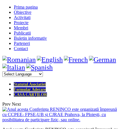
Prima pagina
Obiective
Activitati
Proiecte
Membri
Publicatii
Buletin informativ
Parteneri
Contact
Statutul Asociatiei
Formular Aderare
CASA CĂRȚILOR
Prev
Next