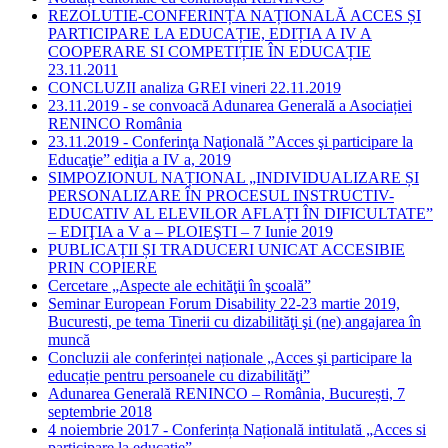
REZOLUTIE-CONFERINȚA NAȚIONALĂ ACCES ȘI
PARTICIPARE LA EDUCAȚIE, EDIȚIA A IV A
COOPERARE SI COMPETIȚIE ÎN EDUCAȚIE
23.11.2011
CONCLUZII analiza GREI vineri 22.11.2019
23.11.2019 - se convoacă Adunarea Generală a Asociației
RENINCO România
23.11.2019 - Conferinţa Naţională ”Acces şi participare la
Educaţie” ediţia a IV a, 2019
SIMPOZIONUL NAȚIONAL „INDIVIDUALIZARE ȘI
PERSONALIZARE ÎN PROCESUL INSTRUCTIV-
EDUCATIV AL ELEVILOR AFLAȚI ÎN DIFICULTATE”
– EDIŢIA a V a – PLOIEŞTI – 7 Iunie 2019
PUBLICAȚII ȘI TRADUCERI UNICAT ACCESIBIE
PRIN COPIERE
Cercetare „Aspecte ale echităţii în şcoală”
Seminar European Forum Disability 22-23 martie 2019,
Bucuresti, pe tema Tinerii cu dizabilităţi şi (ne) angajarea în
muncă
Concluzii ale conferinței naționale „Acces şi participare la
educație pentru persoanele cu dizabilităţi”
Adunarea Generală RENINCO – România, București, 7
septembrie 2018
4 noiembrie 2017 - Conferința Națională intitulată „Acces si
participare la educație”