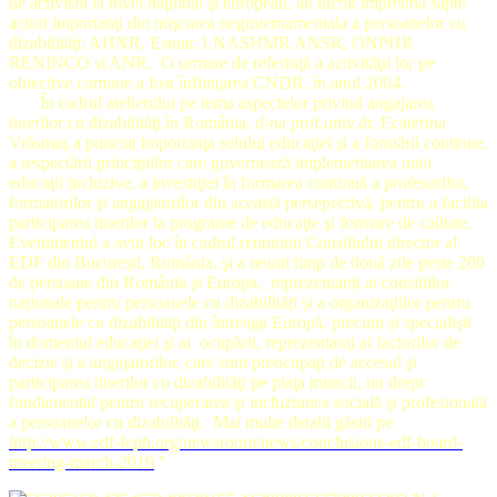
de activism la nivel naţional şi european, au lucrat împreună sapte
actori importanţi din mişcarea neguvernamentala a persoanelor cu
dizabilităţi: AHNR, Estuar,
LNASHMR
ANSR, ONPHR,
RENINCO si ANR.
O urmare de referinţă a activităţii lor pe
obiective comune a fost înfiinţarea CNDR, în anul 2004.
În cadrul atelierului pe tema aspectelor privind angajarea
tinerilor cu dizabilităţi în România, d-na prof.univ.dr. Ecaterina
Vrăsmaş a punctat importanţa rolului educaţiei şi a formării continue,
a respectării principiilor care guvernează implementarea unei
educaţii incluzive, a investiţiei în formarea continuă a profesorilor,
formatorilor şi angajatorilor din această persepectivă, pentru a facilita
participarea tinerilor la programe de educaţie şi formare de calitate.
Evenimentul a avut loc în cadrul reuniunii Consiliului director al
EDF din București, România, şi a reunit timp de două zile peste 200
de persoane din România şi Europa, reprezentanți ai consiliilor
naționale pentru persoanele cu dizabilități și a organizaţiilor pentru
persoanele cu dizabilităţi din întreaga Europă, precum și specialişti
în domeniul educaţiei şi ai ocupării, reprezentanți ai factorilor de
decizie și a angajatorilor, care sunt preocupaţi de accesul şi
participarea tinerilor cu dizabilităţi pe piaţa muncii, un drept
fundamental pentru recuperarea şi incluziunea socială şi profesională
a persoanelor cu dizabilităţi. Mai multe detalii găsiti pe
http://www.edf-feph.org/newsroom/news/conclusions-edf-board-
meeting-march-2019
"