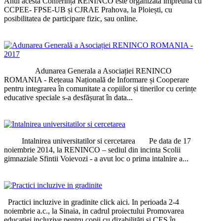
Anul acesta Conferința RENINCO este organizată împreună cu
CCPEE- FPSE-UB și CJRAE Prahova, la Ploiești, cu
posibilitatea de participare fizic, sau online.
Adunarea Generala a Asociației RENINCO
ROMANIA - Rețeaua Națională de Informare și Cooperare
pentru integrarea în comunitate a copiilor și tinerilor cu cerințe
educative speciale s-a desfășurat în data...
Intalnirea universitatilor si cercetarea Pe data de 17
noiembrie 2014, la RENINCO – sediul din incinta Scolii
gimnaziale Sfintii Voievozi - a avut loc o prima intalnire a...
Practici incluzive in gradinite click aici. In perioada 2-4
noiembrie a.c., la Sinaia, in cadrul proiectului Promovarea
educației incluzive pentru copii cu dizabilități și CES în