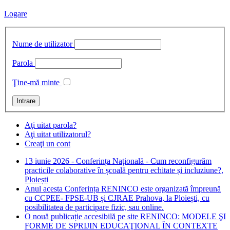
Logare
Nume de utilizator
Parola
Ţine-mă minte
Aţi uitat parola?
Aţi uitat utilizatorul?
Creaţi un cont
13 iunie 2026 - Conferința Națională - Cum reconfigurăm
practicile colaborative în școală pentru echitate și incluziune?,
Ploiești
Anul acesta Conferința RENINCO este organizată împreună
cu CCPEE- FPSE-UB și CJRAE Prahova, la Ploiești, cu
posibilitatea de participare fizic, sau online.
O nouă publicație accesibilă pe site RENINCO: MODELE ŞI
FORME DE SPRIJIN EDUCAŢIONAL ÎN CONTEXTE