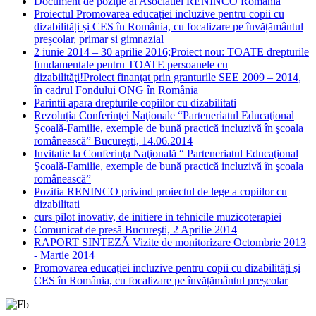
Document de poziţie al Asociatiei RENINCO Romania
Proiectul Promovarea educației incluzive pentru copii cu
dizabilități și CES în România, cu focalizare pe învățământul
preșcolar, primar si gimnazial
2 iunie 2014 – 30 aprilie 2016;Proiect nou: TOATE drepturile
fundamentale pentru TOATE persoanele cu
dizabilităţi!Proiect finanţat prin granturile SEE 2009 – 2014,
în cadrul Fondului ONG în România
Parintii apara drepturile copiilor cu dizabilitati
Rezoluția Conferinţei Naţionale “Parteneriatul Educaţional
Şcoală-Familie, exemple de bună practică incluzivă în şcoala
românească” Bucureşti, 14.06.2014
Invitatie la Conferinţa Naţională “ Parteneriatul Educaţional
Şcoală-Familie, exemple de bună practică incluzivă în şcoala
românească”
Pozitia RENINCO privind proiectul de lege a copiilor cu
dizabilitati
curs pilot inovativ, de initiere in tehnicile muzicoterapiei
Comunicat de presă Bucureşti, 2 Aprilie 2014
RAPORT SINTEZĂ Vizite de monitorizare Octombrie 2013
- Martie 2014
Promovarea educației incluzive pentru copii cu dizabilități și
CES în România, cu focalizare pe învățământul preșcolar