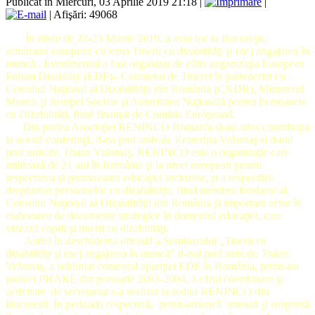
Publicat în Miercuri, 03 Aprilie 2019 21:18
|
|
| Afişări: 49068
În zilele de 22-23 Martie 2019, a avut loc la Bucureşti,
seminarul european cu tema
Tinerii cu dizabilităţi şi (ne) angajarea în
muncă .
Evenimentul a fost organizat de către organizaţia European
Forum Disability (EDF)– Comitetul de Tineret în parteneriat cu
Consiliul Naţional al Dizabilităţii din România (CNDR), Ministerul
Muncii şi Justiţiei Sociale şi Autoritatea Naţională pentru Persoanele
cu Dizabilităţi, fiind finanţat de Comisia Europeană.
Din partea Asociaţiei RENINCO Romania si-au adus contribuţia
la acestă conferinţă, d-na prof.univ.dr. Ecaterina Vrăsmaş si d-nul
prof.univ.dr. Traian Vrăsmaş. RENINCO este o organizaţie care
militează de 21 ani în România şi la nivel european pentru
respectarea şi promovarea educaţiei incluzive, şi a respectării
drepturilor persoanelor cu dizabilităţii, fiind membru fondator al
Consiliul Naţional al Dizabilităţii din România şi important actor în
elaborarea de documente strategice în domeniul educaţiei, care
vizează copiii şi tinerii cu dizabilităţi.
Astfel în deschiderea oficială a Seminarului „Tinerii cu
dizabilităţi şi (ne) angajarea în muncă” d-nul prof.univ.dr. Traian
Vrăsmaş, a subliniat contextul apariţiei EDF în România, printr-un
proiect PHARE din perioada 2003-2004, a cărui coordonare şi
activitate de secretariat s-a realizat la sediul RENINCO din
Bucuresti. În perioada respectivă, printr-omuncă intensă şi susţinută