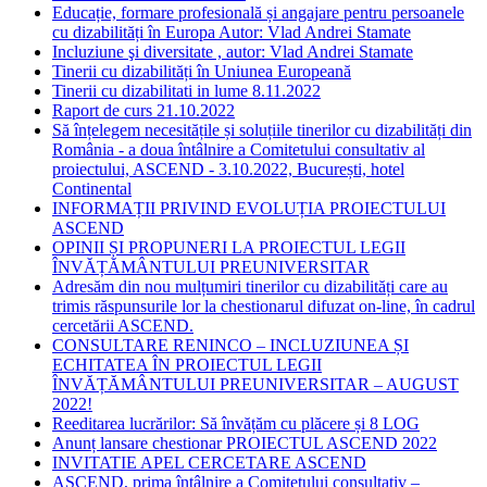
Educație, formare profesională și angajare pentru persoanele
cu dizabilități în Europa Autor: Vlad Andrei Stamate
Incluziune şi diversitate , autor: Vlad Andrei Stamate
Tinerii cu dizabilități în Uniunea Europeană
Tinerii cu dizabilitati in lume 8.11.2022
Raport de curs 21.10.2022
Să înțelegem necesitățile și soluțiile tinerilor cu dizabilități din
România - a doua întâlnire a Comitetului consultativ al
proiectului, ASCEND - 3.10.2022, București, hotel
Continental
INFORMAȚII PRIVIND EVOLUȚIA PROIECTULUI
ASCEND
OPINII ȘI PROPUNERI LA PROIECTUL LEGII
ÎNVĂȚĂMÂNTULUI PREUNIVERSITAR
Adresăm din nou mulțumiri tinerilor cu dizabilități care au
trimis răspunsurile lor la chestionarul difuzat on-line, în cadrul
cercetării ASCEND.
CONSULTARE RENINCO – INCLUZIUNEA ȘI
ECHITATEA ÎN PROIECTUL LEGII
ÎNVĂȚĂMÂNTULUI PREUNIVERSITAR – AUGUST
2022!
Reeditarea lucrărilor: Să învățăm cu plăcere și 8 LOG
Anunț lansare chestionar PROIECTUL ASCEND 2022
INVITATIE APEL CERCETARE ASCEND
ASCEND, prima întâlnire a Comitetului consultativ –