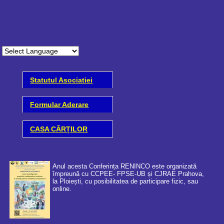
Statutul Asociatiei
Formular Aderare
CASA CĂRȚILOR
Anul acesta Conferința RENINCO este organizată
împreună cu CCPEE- FPSE-UB și CJRAE Prahova,
la Ploiești, cu posibilitatea de participare fizic, sau
online.