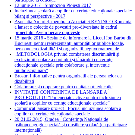
12 iunie 2017 - Simpozion Ploiesti 2017
Incluziunea școlară a copiilor cu cerințe educaționale speciale:
bilanț și perspective - 2017
Asociatia Amurtel, membra a Asociatiei RENINCO Romania,
a lansat o colectie de povestiri pro-diversitate in cadrul
proiectului Avem fiecare o poveste
15 martie 2016 - Sesiune de informare la Liceul Ion Barbu din
Bucuresti pentru reprezentanții autorităților publice locale,
persoane cu dizabilități și organizații neguvernamentale
„METODOLOGIA privind combaterea discriminării și
excluziunii școlare a copilului și tânărului cu cerințe
educaționale speciale prin colaborare și intervenție
multidisciplinară”
Brosuri Informative pentru organizatii ale persoanelor cu
dizabilitati
Colaborare și cooperare pentru echitatea în educație
INVITAȚIE CONFERINȚA DE LANSARE A
PROIECTULUI ”Parteneriate active pentru incluziunea
școlară a copiilor cu cerințe educaționale speciale”
Comunicat lansare proiect - Focus: incluziunea școlară a
copiilor cu cerințe educaționale speciale
20-21.02.2015, Oradea - Conferinţa Naţională de
psihopedagogie specială şi consiliere şcolară (cu participare
internaţională)