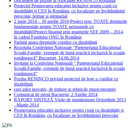
Document de poziţie al Asociatiei RENINCO Romania
Proiectul Promovarea educației incluzive pentru copii cu
dizabilități și CES în România, cu focalizare pe învățământul
preșcolar, primar si gimnazial
2 iunie 2014 – 30 aprilie 2016;Proiect nou: TOATE drepturile
fundamentale pentru TOATE persoanele cu
dizabilităţi!Proiect finanţat prin granturile SEE 2009 – 2014,
în cadrul Fondului ONG în România
Parintii apara drepturile copiilor cu dizabilitati
Rezoluția Conferinţei Naţionale “Parteneriatul Educaţional
Şcoală-Familie, exemple de bună practică incluzivă în şcoala
românească” Bucureşti, 14.06.2014
Invitatie la Conferinţa Naţională “ Parteneriatul Educaţional
Şcoală-Familie, exemple de bună practică incluzivă în şcoala
românească”
Pozitia RENINCO privind proiectul de lege a copiilor cu
dizabilitati
curs pilot inovativ, de initiere in tehnicile muzicoterapiei
Comunicat de presă Bucureşti, 2 Aprilie 2014
RAPORT SINTEZĂ Vizite de monitorizare Octombrie 2013
- Martie 2014
Promovarea educației incluzive pentru copii cu dizabilități și
CES în România, cu focalizare pe învățământul preșcolar