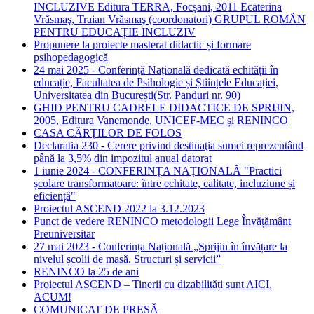
INCLUZIVE Editura TERRA, Focșani, 2011 Ecaterina
Vrăsmaş, Traian Vrăsmaş (coordonatori) GRUPUL ROMÂN
PENTRU EDUCAȚIE INCLUZIV
Propunere la proiecte masterat didactic și formare
psihopedagogică
24 mai 2025 - Conferință Națională dedicată echității în
educație, Facultatea de Psihologie și Științele Educației,
Universitatea din București(Str. Panduri nr. 90)
GHID PENTRU CADRELE DIDACTICE DE SPRIJIN,
2005, Editura Vanemonde, UNICEF-MEC și RENINCO
CASA CĂRȚILOR DE FOLOS
Declaratia 230 - Cerere privind destinaţia sumei reprezentând
până la 3,5% din impozitul anual datorat
1 iunie 2024 - CONFERINȚA NAȚIONALĂ "Practici
școlare transformatoare: între echitate, calitate, incluziune și
eficiență"
Proiectul ASCEND 2022 la 3.12.2023
Punct de vedere RENINCO metodologii Lege Învățământ
Preuniversitar
27 mai 2023 - Conferința Națională „Sprijin în învățare la
nivelul școlii de masă. Structuri și servicii”
RENINCO la 25 de ani
Proiectul ASCEND – Tinerii cu dizabilități sunt AICI,
ACUM!
COMUNICAT DE PRESĂ