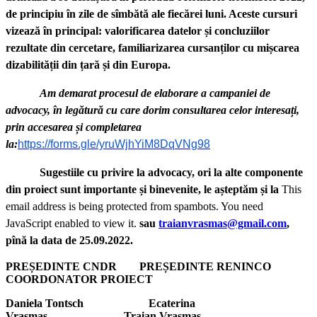
de principiu în zile de sîmbătă ale fiecărei luni. Aceste cursuri
vizează în principal: valorificarea datelor și concluziilor
rezultate din cercetare, familiarizarea cursanților cu mișcarea
dizabilității din țară și din Europa.
Am demarat procesul de elaborare a campaniei de
advocacy, în legătură cu care dorim consultarea celor interesați,
prin accesarea și completarea
la
:
https://forms.gle/yruWjhYiM8DqVNg98
Sugestiile cu privire la advocacy, ori la alte componente
din proiect sunt importante și binevenite, le așteptăm și la
This
email address is being protected from spambots. You need
JavaScript enabled to view it.
sau
traianvrasmas@gmail.com
,
pînă la data de 25.09.2022.
PREȘEDINTE CNDR PREȘEDINTE RENINCO
COORDONATOR PROIECT
Daniela Tontsch Ecaterina
Vrasmas
Traian Vrasmas