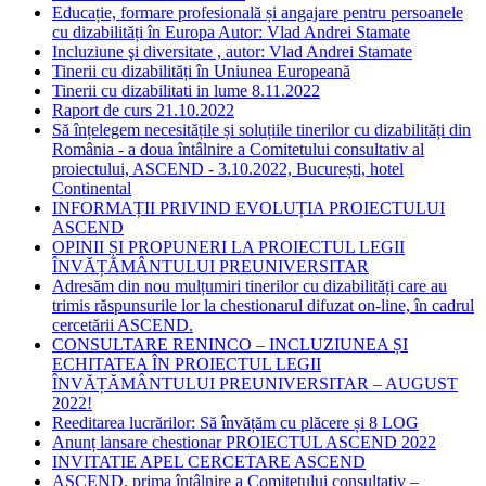
Educație, formare profesională și angajare pentru persoanele
cu dizabilități în Europa Autor: Vlad Andrei Stamate
Incluziune şi diversitate , autor: Vlad Andrei Stamate
Tinerii cu dizabilități în Uniunea Europeană
Tinerii cu dizabilitati in lume 8.11.2022
Raport de curs 21.10.2022
Să înțelegem necesitățile și soluțiile tinerilor cu dizabilități din
România - a doua întâlnire a Comitetului consultativ al
proiectului, ASCEND - 3.10.2022, București, hotel
Continental
INFORMAȚII PRIVIND EVOLUȚIA PROIECTULUI
ASCEND
OPINII ȘI PROPUNERI LA PROIECTUL LEGII
ÎNVĂȚĂMÂNTULUI PREUNIVERSITAR
Adresăm din nou mulțumiri tinerilor cu dizabilități care au
trimis răspunsurile lor la chestionarul difuzat on-line, în cadrul
cercetării ASCEND.
CONSULTARE RENINCO – INCLUZIUNEA ȘI
ECHITATEA ÎN PROIECTUL LEGII
ÎNVĂȚĂMÂNTULUI PREUNIVERSITAR – AUGUST
2022!
Reeditarea lucrărilor: Să învățăm cu plăcere și 8 LOG
Anunț lansare chestionar PROIECTUL ASCEND 2022
INVITATIE APEL CERCETARE ASCEND
ASCEND, prima întâlnire a Comitetului consultativ –