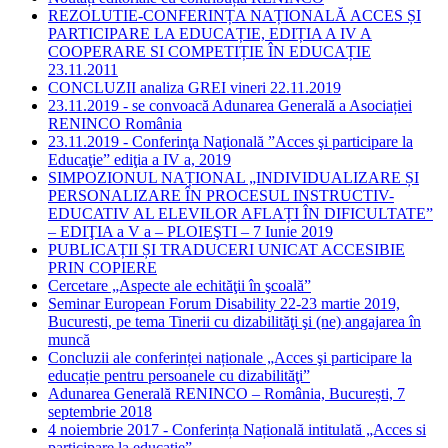
REZOLUTIE-CONFERINȚA NAȚIONALĂ ACCES ȘI
PARTICIPARE LA EDUCAȚIE, EDIȚIA A IV A
COOPERARE SI COMPETIȚIE ÎN EDUCAȚIE
23.11.2011
CONCLUZII analiza GREI vineri 22.11.2019
23.11.2019 - se convoacă Adunarea Generală a Asociației
RENINCO România
23.11.2019 - Conferinţa Naţională ”Acces şi participare la
Educaţie” ediţia a IV a, 2019
SIMPOZIONUL NAȚIONAL „INDIVIDUALIZARE ȘI
PERSONALIZARE ÎN PROCESUL INSTRUCTIV-
EDUCATIV AL ELEVILOR AFLAȚI ÎN DIFICULTATE”
– EDIŢIA a V a – PLOIEŞTI – 7 Iunie 2019
PUBLICAȚII ȘI TRADUCERI UNICAT ACCESIBIE
PRIN COPIERE
Cercetare „Aspecte ale echităţii în şcoală”
Seminar European Forum Disability 22-23 martie 2019,
Bucuresti, pe tema Tinerii cu dizabilităţi şi (ne) angajarea în
muncă
Concluzii ale conferinței naționale „Acces şi participare la
educație pentru persoanele cu dizabilităţi”
Adunarea Generală RENINCO – România, București, 7
septembrie 2018
4 noiembrie 2017 - Conferința Națională intitulată „Acces si
participare la educație”