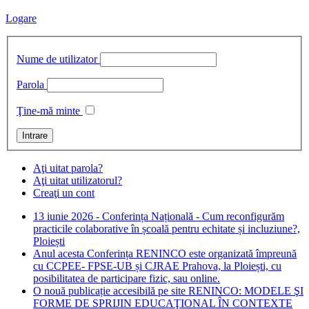
Logare
Nume de utilizator
Parola
Ţine-mă minte
Aţi uitat parola?
Aţi uitat utilizatorul?
Creaţi un cont
13 iunie 2026 - Conferința Națională - Cum reconfigurăm
practicile colaborative în școală pentru echitate și incluziune?,
Ploiești
Anul acesta Conferința RENINCO este organizată împreună
cu CCPEE- FPSE-UB și CJRAE Prahova, la Ploiești, cu
posibilitatea de participare fizic, sau online.
O nouă publicație accesibilă pe site RENINCO: MODELE ŞI
FORME DE SPRIJIN EDUCAŢIONAL ÎN CONTEXTE