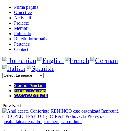
Prima pagina
Obiective
Activitati
Proiecte
Membri
Publicatii
Buletin informativ
Parteneri
Contact
Statutul Asociatiei
Formular Aderare
CASA CĂRȚILOR
Prev
Next