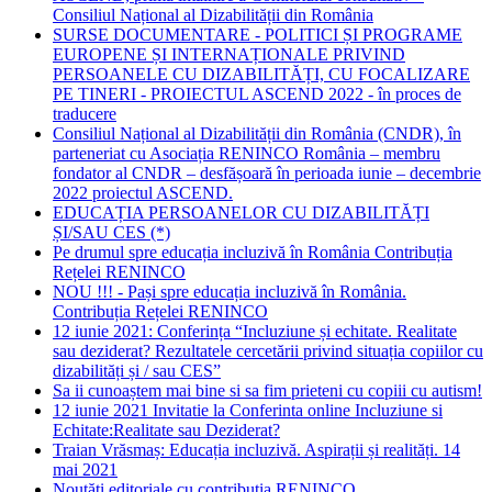
Consiliul Național al Dizabilității din România
SURSE DOCUMENTARE - POLITICI ȘI PROGRAME
EUROPENE ȘI INTERNAȚIONALE PRIVIND
PERSOANELE CU DIZABILITĂȚI, CU FOCALIZARE
PE TINERI - PROIECTUL ASCEND 2022 - în proces de
traducere
Consiliul Național al Dizabilității din România (CNDR), în
parteneriat cu Asociația RENINCO România – membru
fondator al CNDR – desfășoară în perioada iunie – decembrie
2022 proiectul ASCEND.
EDUCAȚIA PERSOANELOR CU DIZABILITĂȚI
ȘI/SAU CES (*)
Pe drumul spre educația incluzivă în România Contribuția
Rețelei RENINCO
NOU !!! - Pași spre educația incluzivă în România.
Contribuția Rețelei RENINCO
12 iunie 2021: Conferința “Incluziune și echitate. Realitate
sau deziderat? Rezultatele cercetării privind situația copiilor cu
dizabilități și / sau CES”
Sa ii cunoaștem mai bine si sa fim prieteni cu copiii cu autism!
12 iunie 2021 Invitatie la Conferinta online Incluziune si
Echitate:Realitate sau Deziderat?
Traian Vrăsmaș: Educația incluzivă. Aspirații și realități. 14
mai 2021
Noutăți editoriale cu contribuția RENINCO