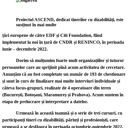
Proiectul ASCEND, dedicat tinerilor cu dizabilități, este
susținut în mai multe
țări europene de către EDF și Citi Foundation, fiind
implementat la noi în țară de CNDR și RENINCO, în perioada
iunie – decembrie 2022.
Dorim să mulțumim foarte mult organizațiilor și tuturor
persoanelor care au sprijinit pînă acum activitatea de cercetare.
Anunțăm că au fost completate un număr de 193 de chestionare
și sunt în curs de finalizare mai multe interviuri individuale și
câteva focus-grupuri, realizate de 4 operatoare din teren
(București, Botoșani, Maramureș și Prahova). Acum suntem în
etapa de prelucrare și interpretare a datelor.
Urmează în această toamnă și o serie de trei cursuri, cu
participanți tineri cu dizabilități, părinți și profesioniști, care
urmează a se desfășura în perioada octombrie-noiembrie 2022,