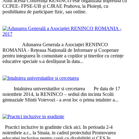
Anul acesta Conferința RENINCO este organizată împreună cu
CCPEE- FPSE-UB și CJRAE Prahova, la Ploiești, cu
posibilitatea de participare fizic, sau online.
Adunarea Generala a Asociației RENINCO
ROMANIA - Rețeaua Națională de Informare și Cooperare
pentru integrarea în comunitate a copiilor și tinerilor cu cerințe
educative speciale s-a desfășurat în data...
Intalnirea universitatilor si cercetarea Pe data de 17
noiembrie 2014, la RENINCO – sediul din incinta Scolii
gimnaziale Sfintii Voievozi - a avut loc o prima intalnire a...
Practici incluzive in gradinite click aici. In perioada 2-4
noiembrie a.c., la Sinaia, in cadrul proiectului Promovarea
educației incluzive pentru copii cu dizabilități și CES în