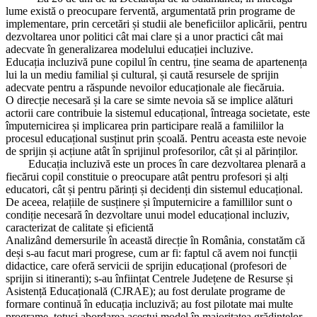
lume există o preocupare ferventă, argumentată prin programe de
implementare, prin cercetări și studii ale beneficiilor aplicării, pentru
dezvoltarea unor politici cât mai clare și a unor practici cât mai
adecvate în generalizarea modelului educației incluzive.
Educația incluzivă pune copilul în centru, ține seama de apartenența
lui la un mediu familial și cultural, și caută resursele de sprijin
adecvate pentru a răspunde nevoilor educaționale ale fiecăruia.
O direcție necesară și la care se simte nevoia să se implice alături
actorii care contribuie la sistemul educațional, întreaga societate, este
împuternicirea și implicarea prin participare reală a familiilor la
procesul educațional susținut prin școală. Pentru aceasta este nevoie
de sprijin și acțiune atât în sprijinul profesorilor, cât și al părinților.
Educația incluzivă este un proces în care dezvoltarea plenară a
fiecărui copil constituie o preocupare atât pentru profesori și alți
educatori, cât și pentru părinți și decidenți din sistemul educațional.
De aceea, relațiile de susținere și împuternicire a famillilor sunt o
condiție necesară în dezvoltare unui model educațional incluziv,
caracterizat de calitate și eficientă
Analizând demersurile în această direcție în România, constatăm că
deși s-au facut mari progrese, cum ar fi: faptul că avem noi funcții
didactice, care oferă servicii de sprijin educațional (profesori de
sprijin si itineranti); s-au înființat Centrele Județene de Resurse și
Asistență Educațională (CJRAE); au fost derulate programe de
formare continuă în educația incluzivă; au fost pilotate mai multe
programe, totuși abordarea acestui model în majoritatea grădințelor