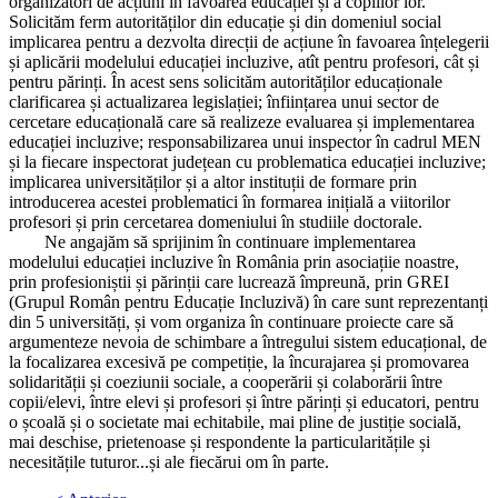
organizatori de acțiuni în favoarea educației și a copiilor lor.
Solicităm ferm autorităților din educație și din domeniul social
implicarea pentru a dezvolta direcții de acțiune în favoarea înțelegerii
și aplicării modelului educației incluzive, atît pentru profesori, cât și
pentru părinți. În acest sens solicităm autorităților educaționale
clarificarea și actualizarea legislației; înființarea unui sector de
cercetare educațională care să realizeze evaluarea și implementarea
educației incluzive; responsabilizarea unui inspector în cadrul MEN
și la fiecare inspectorat județean cu problematica educației incluzive;
implicarea universităților și a altor instituții de formare prin
introducerea acestei problematici în formarea inițială a viitorilor
profesori și prin cercetarea domeniului în studiile doctorale.
Ne angajăm să sprijinim în continuare implementarea
modelului educației incluzive în România prin asociațiie noastre,
prin profesioniștii și părinții care lucrează împreună, prin GREI
(Grupul Român pentru Educație Incluzivă) în care sunt reprezentanți
din 5 universități, și vom organiza în continuare proiecte care să
argumenteze nevoia de schimbare a întregului sistem educațional, de
la focalizarea excesivă pe competiție, la încurajarea și promovarea
solidarității și coeziunii sociale, a cooperării și colaborării între
copii/elevi, între elevi și profesori și între părinți și educatori, pentru
o școală și o societate mai echitabile, mai pline de justiție socială,
mai deschise, prietenoase și respondente la particularitățile și
necesitățile tuturor...și ale fiecărui om în parte.