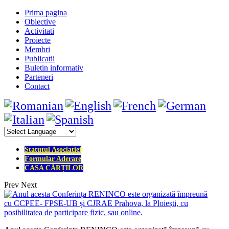
Prima pagina
Obiective
Activitati
Proiecte
Membri
Publicatii
Buletin informativ
Parteneri
Contact
Statutul Asociatiei
Formular Aderare
CASA CĂRȚILOR
Prev
Next