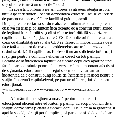
și școlilor este încă un obiectiv îndepărtat.
În această Conferință ne-am propus să atragem atenția asupra
unui aspect definitoriu pentru dezvoltarea educației incluzive: relația
de parteneriat necesară între familii și grădinițe/școli.
Din puținele cercetări și studii realizate în ultimii 20 de ani, putem
observa cu tristețe că suntem încă departe de a construi punți solide
de legătură între familii și școli și că este încă dificilă școlarizarea
copiilor cu dizabilități și/sau alte CES. De multe ori familiile care au
copii cu dizabilități și/sau alte CES se găsesc în imposibilitatea de a
face față situațiilor de risc și a problemelor care trebuie rezolvate în
cadrul școlarizării copiilor lor. Profesorii nu au suficiente informații
și sprijin pentru a comunica eficient și corect cu toți părinții.
Pornind de la înțelegerea faptului că fiecare copil/elev aparține unei
familii care constituie pentru el universul cel mai important afectiv și
de siguranță, educatorii din întregul sistem de învățamânt au
îndatorirea de a construi punți solide de încredere și respect pentru a
sprijini împreună copilul/elevul, pe parcursul întregului său traseu
educațional.
www.fpse.unibuc.ro www.reninco.ro www.worldvision.ro
2
Afirmăm ferm susținerea noastră pentru un parteneriat
educațional eficient între educatori și părinți, cu scopul comun de a
sprijini dezvoltarea plenară a fiecărui copil. De la creșă la grădiniță și
apoi la școală, părinții pot fi implicați să participe și să devină chiar