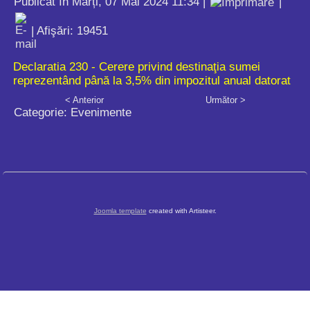
Publicat în Marți, 07 Mai 2024 11:34
|
|
| Afişări: 19451
Declaratia 230 - Cerere privind destinaţia sumei
reprezentând până la 3,5% din impozitul anual datorat
< Anterior
Următor >
Categorie:
Evenimente
Joomla template
created with Artisteer.