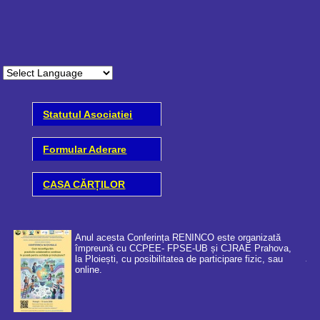
Statutul Asociatiei
Formular Aderare
CASA CĂRȚILOR
Anul acesta Conferința RENINCO este organizată
împreună cu CCPEE- FPSE-UB și CJRAE Prahova,
la Ploiești, cu posibilitatea de participare fizic, sau
online.
Coo
cer