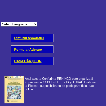
Statutul Asociatiei
Formular Aderare
CASA CĂRȚILOR
Anul acesta Conferința RENINCO este organizată
împreună cu CCPEE- FPSE-UB și CJRAE Prahova,
la Ploiești, cu posibilitatea de participare fizic, sau
online.