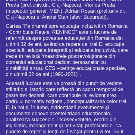
Preda (prof.univ.dr., Cluj-Napoca), Viorica Preda
(inspector general, MEN), Adrian Roșan (prof.univ.dr.,
Cluj-Napoca) și Andrei Stan (elev, București).
Cartea “Pe drumul spre educația incluzivă în România
- Contribuția Rețelei RENINCO” este o lucrare de
referință despre povestea educației din România din
ultimii 32 de ani, având ca repere cei trei E: educația
specială, educația integrată și educația incluzivă, care
trece în revistă “meandrele postrevoluționare din
domeniul educațional dedicat persoanelor cu
dizabilități și/sau CES –cerințe educaționale speciale,
din ultimii 32 de ani (1990-2021)“.
Această lucrare este valoroasă din punct de vedere
științific și istoric care reflectă un cadru temporal de
peste trei decenii, care contribuie la: evidențierea
cadrului normativ național, conceptualizarea celor trei
E, la noi și în lume, evidențiază evenimente și
documente conexe acestei triade educaționale,
analizează succesele, incosecvențele, erorile din
legislație, management și activități profesionale, ca
puncte de reper și lecții de învățat pentru viitor. Sunt