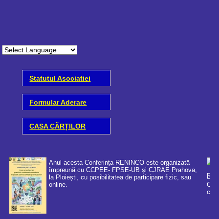
Statutul Asociatiei
Formular Aderare
CASA CĂRȚILOR
Adunarea Generala a
Asociației RENINCO ROMANIA -
Rețeaua Națională de Informare și
Cooperare pentru integrarea în comunitate a copiilor și tinerilor cu
cerințe educative speciale s-a desfășurat în data...