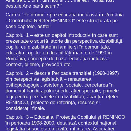
Ana, sa o zidim, din nou și ......mereu? Nu au fost
destule Ane până acum? “
Cartea “Pe drumul spre educația incluzivă în România
- Contribuția Rețelei RENINCO” este structurată pe
șase capitole, astfel:
Capitolul 1 – este un capitol introductiv în care sunt
prezentate o scurtă istorie din perspectiva dizabilității,
copilul cu dizabilitate în familie și în comunitate,
educația copiilor cu dizabilități înainte de 1990 în
România, concepte de bază, educația incluzivă
context, dileme, provocări etc.
Capitolul 2 – descrie Perioada tranziției (1990-1997)
din perspectiva legislativă – renașterea
psihopedagogiei, asistenței sociale, cercetarea în
domeniul handicapului și educației speciale, primele
legi pentru persoanele cu dizabilități, apariția rețelei
RENINCO, proiecte de referință, resurse si
considerații finale.
Capitolul 3 – Educația, Protecția Copilului și RENINCO
în perioada 1998-2000, detaliază contextul național,
legislația și societatea civilă, înființarea Asociației