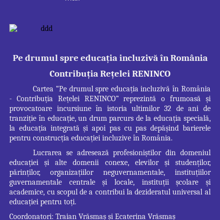
Pe drumul spre educația incluzivă în România
Contribuția Rețelei RENINCO
Cartea “
Pe drumul spre educația incluzivă în România
- Contribuția Rețelei RENINCO” reprezint
ă o frumoasă și
provocatoare incursiune în istoria ultimilor 32 de ani de
tranziție în educație, un drum parcurs de la educația specială,
la educația integrată și apoi pas cu pas depășind barierele
pentru construcția educației incluzive în România.
Lucrarea se adresează profesioni
știlor din domeniul
educației și alte domenii conexe, elevilor și studenților,
părinților, organizațiilor neguvernamentale, instituțiilor
guvernamentale centrale și locale, instituții școlare și
academice, cu scopul de a contribui la dezideratul universal al
educației pentru toți.
Coordonatori: Traian Vrăsmaș și Ecaterina Vrăsmaș