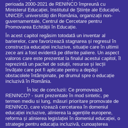
perioada 2000-2021 de RENINCO împreună cu
Ministerul Educației, Institutul de Științe ale Educației,
UNICEF, universități din România, organizații non-
guvernamentale, Centrul de Cercetare pentru
Promovarea Echității în Educație.
În acest capitol regăsim totodată un inventar al
barierelor, care favorizează stagnarea și regresul în
construcția educației incluzive, situație care în ultimii
zece ani a fost evidentă pe diferite paliere. Un aspect
valoros care este prezentat la finalul acestui capitol, îl
reprezintă un pachet de soluții, resurse și lecții
învățate care pot fi aplicate pentru a depăși
obstacolele întâmpinate, pe drumul spre o educație
incluzivă în România.
În loc de concluzii: Ce promovează
RENINCO? - sunt prezentate în mod sintetic, pe
termen mediu si lung, măsuri prioritare promovate de
RENINCO, care vizează cercetarea în domeniul
educației incluzive, alinierea la agențiile europene,
reforma și alinierea legislației în domeniul educației, o
strategie pentru educația incluzivă, cunoașterea