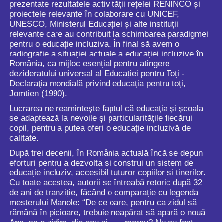
prezentate rezultatele activității rețelei RENINCO și
proiectele relevante în colaborare cu UNICEF,
UNESCO, Ministerul Educației și alte instituții
relevante care au contribuit la schimbarea paradigmei
pentru o educație incluziva. În final să avem o
radiografie a situației actuale a educației incluzive în
România, ca mijloc esențial pentru atingere
dezideratului universal al Educației pentru Toți -
Declaraţia mondială privind educaţia pentru toţi,
Jomtien (1990).
Lucrarea ne reamintește faptul că educația și școala
se adaptează la nevoile și particularitățile fiecărui
copil, pentru a putea oferi o educație incluzivă de
calitate.
După trei decenii, în România actuală încă se depun
eforturi pentru a dezvolta și construi un sistem de
educație incluziv, accesibil tuturor copiilor și tinerilor.
Cu toate acestea, autorii se întreabă retoric după 32
de ani de tranziție, făcând o comparație cu legenda
meșterului Manole: “De ce oare, pentru ca zidul să
rămână în picioare, trebuie neapărat să apară o nouă