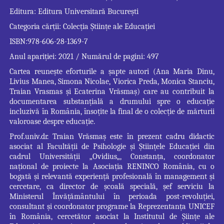
Editura: Editura Universitară București
Categoria cărții: Colecția Științe ale Educației
ISBN:978-606-28-1369-7
Anul apariției: 2021 / Numărul de pagini: 497
Cartea reunește eforturile a șapte autori (Ana Maria Dinu,
Livius Manea, Simona Nicolae, Viorica Preda, Monica Stanciu,
Traian Vrasmas și Ecaterina Vrăsmaș) care au contribuit la
documentarea substanțială a drumului spre o educație
incluzivă în România, însoțite la final de o colecție de mărturii
valoroase despre educație.
Prof.univ.dr. Traian Vrăsmaș este în prezent cadru didactic
asociat al Facultății de Psihologie și Științele Educației din
cadrul Universității „Ovidius„, Constanța, coordonator
național de proiecte la Asociația RENINCO România, cu o
bogată și relevantă experiență profesională în management și
cercetare, ca director de școală specială, șef serviciu la
Ministerul Învățământului în perioada post-revoluției,
consultant și coordonator programe la Reprezentanța UNICEF
în România, cercetător asociat la Institutul de Șiințe ale