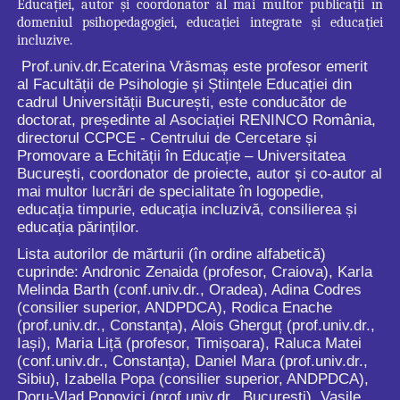
Educației, autor și coordonator al mai multor publicații în
domeniul psihopedagogiei, educației integrate și educației
incluzive.
Prof.univ.dr.Ecaterina Vrăsmaș este profesor emerit
al Facultății de Psihologie și Științele Educației din
cadrul Universității București, este conducător de
doctorat, președinte al Asociației RENINCO România,
directorul CCPCE - Centrului de Cercetare și
Promovare a Echității în Educație – Universitatea
București, coordonator de proiecte, autor și co-autor al
mai multor lucrări de specialitate în logopedie,
educația timpurie, educația incluzivă, consilierea și
educația părinților.
Lista autorilor de mărturii (în ordine alfabetică)
cuprinde: Andronic Zenaida (profesor, Craiova), Karla
Melinda Barth (conf.univ.dr., Oradea), Adina Codres
(consilier superior, ANDPDCA), Rodica Enache
(prof.univ.dr., Constanța), Alois Gherguț (prof.univ.dr.,
Iași), Maria Liță (profesor, Timișoara), Raluca Matei
(conf.univ.dr., Constanța), Daniel Mara (prof.univ.dr.,
Sibiu), Izabella Popa (consilier superior, ANDPDCA),
Doru-Vlad Popovici (prof.univ.dr., București), Vasile