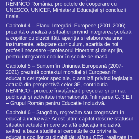
RENINCO România, proiectele de cooperare cu
UNESCO, UNICEF, Ministerul Educației și concluzii
finale.
Capitolul 4 – Elanul Integrării Europene (2001-2006)
prezintă o analiză a situației privind integrarea școlară
a copiilor cu dizabilități, apariția și elaborarea unor
instrumente, adaptare curriculum, aparitia de noi
profesii necesare –profesorul itinerant și de sprijin,
pentru integrarea copiilor în școlile de masă.
Capitolul 5 – Suntem în Uniunea Europeană (2007-
2021) prezintă contextul mondial și European în
educația cerințelor speciale, o analiză privind legislația
actuală din perspectivă celor 3E, contribuția
RENINCO –proiecte învățâmânt preșcolar și primar,
publicații și activitate internațională, înființarea G.R.E.I
– Grupul Român pentru Educație Incluzivă.
Capitolul 6 – Stagnăm, regresăm sau progresăm în
educația incluzivă? Acest ultim capitol descrie statusul
situației actuale în care se află educația incluzivă,
având la baza studiile și cercetările cu privire la
educația copiilor cu dizabilități și/sau CES, realizate în