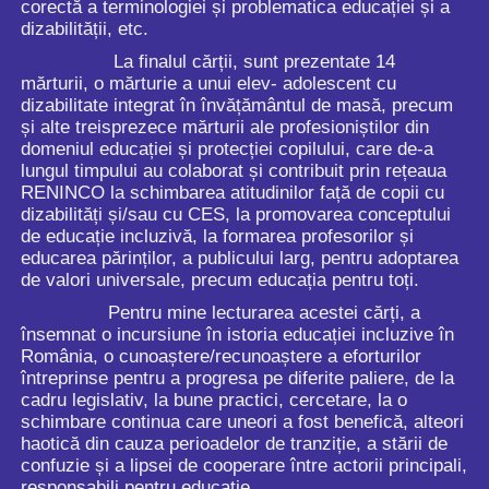
corectă a terminologiei și problematica educației și a
dizabilității, etc.
La finalul cărții, sunt prezentate 14
mărturii, o mărturie a unui elev- adolescent cu
dizabilitate integrat în învățământul de masă, precum
și alte treisprezece mărturii ale profesioniștilor din
domeniul educației și protecției copilului, care de-a
lungul timpului au colaborat și contribuit prin rețeaua
RENINCO la schimbarea atitudinilor față de copii cu
dizabilități și/sau cu CES, la promovarea conceptului
de educație incluzivă, la formarea profesorilor și
educarea părinților, a publicului larg, pentru adoptarea
de valori universale, precum educația pentru toți.
Pentru mine lecturarea acestei cărți, a
însemnat o incursiune în istoria educației incluzive în
România, o cunoaștere/recunoaștere a eforturilor
întreprinse pentru a progresa pe diferite paliere, de la
cadru legislativ, la bune practici, cercetare, la o
schimbare continua care uneori a fost benefică, alteori
haotică din cauza perioadelor de tranziție, a stării de
confuzie și a lipsei de cooperare între actorii principali,
responsabili pentru educație.