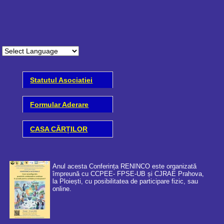
Statutul Asociatiei
Formular Aderare
CASA CĂRȚILOR
Anul acesta Conferința RENINCO este organizată
împreună cu CCPEE- FPSE-UB și CJRAE Prahova,
la Ploiești, cu posibilitatea de participare fizic, sau
online.